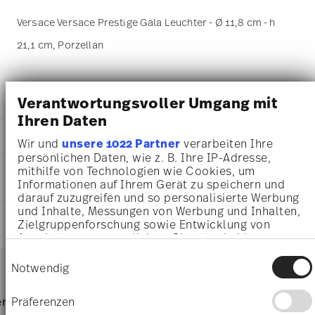
Versace Versace Prestige Gala Leuchter - Ø 11,8 cm - h
21,1 cm, Porzellan
Verantwortungsvoller Umgang mit
DETAILS
Ihren Daten
Versace
MA
ß
E
Prestige Gala
Wir und
unsere 1022 Partner
verarbeiten Ihre
Prestige Gala
persönlichen Daten, wie z. B. Ihre IP-Adresse,
11,80 cm
PFLEGE- UND
mithilfe von Technologien wie Cookies, um
Porzellan
8,60 cm
Informationen auf Ihrem Gerät zu speichern und
SICHERHEITSINFORMATIONEN
14097-403637-25712
8,60 cm
darauf zuzugreifen und so personalisierte Werbung
4012437353006
21,10 cm
und Inhalte, Messungen von Werbung und Inhalten,
DE
LIEFERUNG UND RÜCKSENDUNG
352 gr
Zielgruppenforschung sowie Entwicklung von
2015
27,00 cm
Angeboten zu ermöglichen. Sie entscheiden
13,50 cm
darüber, wer Ihre Daten für welche Zwecke nutzt.
Services
Einwilligungsauswahl
Footer
Sie können Ihre Einwilligung jederzeit über die
9,50 cm
Notwendig
Cookie-Erklärung oder durch Klicken auf das
210 gr
Privacy Trigger Symbol ändern oder widerrufen
562 gr
Nur von Hand reinigen
Lieferzeiten & Versand
Präferenzen
rvice
Direkt vom Hersteller
Versand
3,4630 dm³