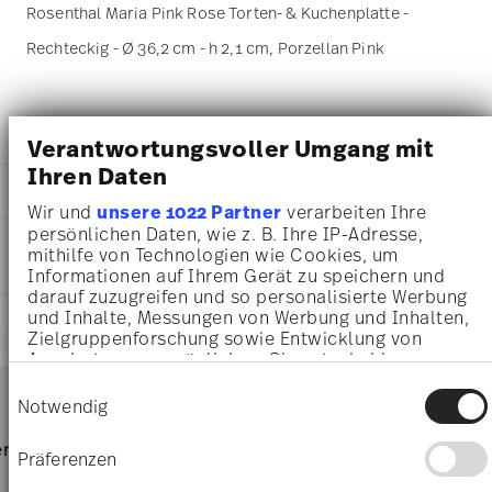
Rosenthal Maria Pink Rose Torten- & Kuchenplatte -
Rechteckig - Ø 36,2 cm - h 2,1 cm, Porzellan Pink
DETAILS
Verantwortungsvoller Umgang mit
Ihren Daten
Rosenthal
MA
ß
E
Maria
Wir und
unsere 1022 Partner
verarbeiten Ihre
Pink Rose
36,20 cm
persönlichen Daten, wie z. B. Ihre IP-Adresse,
PFLEGE- UND
Porzellan
35,80 cm
mithilfe von Technologien wie Cookies, um
SICHERHEITSINFORMATIONEN
Pink Rose
Informationen auf Ihrem Gerät zu speichern und
16,20 cm
10430-407165-12844
darauf zuzugreifen und so personalisierte Werbung
2,10 cm
4012438495309
und Inhalte, Messungen von Werbung und Inhalten,
LIEFERUNG UND RÜCKSENDUNG
745 gr
Zielgruppenforschung sowie Entwicklung von
DE
0,00 cm
Angeboten zu ermöglichen. Sie entscheiden
2014
200 gr
Services
darüber, wer Ihre Daten für welche Zwecke nutzt.
Rechteckig
Footer
Einwilligungsauswahl
945 gr
Sie können Ihre Einwilligung jederzeit über die
Notwendig
2,8790 dm³
Cookie-Erklärung oder durch Klicken auf das
Spülmaschinenfest
Mikrowellengeeignet
Privacy Trigger Symbol ändern oder widerrufen
Lieferzeiten & Versand
rvice
Direkt vom Hersteller
Versand
Präferenzen
Wenn Sie es erlauben, würden wir auch gerne:
Versandkostenfrei ab 69,90 €:
Ab einem Warenkorbwert