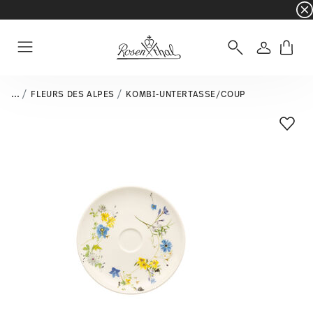
☀️ Summer SALE auf ausgewählte Artikel und 
Anmelde
Menu
...
FLEURS DES ALPES
KOMBI-UNTERTASSE/COUP
Add T