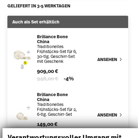
GELIEFERT IN 3-5 WERKTAGEN
Auch als Set erhältlich
Brillance Bone
China
Traditionelles
Frühstücks-Set für 6,
30-tlg. Geschirr-Set
ANSEHEN
mit Geschenk
909,00 €
Price reduced from
to
948,00 €
-4%
Brillance Bone
China
Traditionelles
Frühstücks-Set für 2,
6-tlg. Geschirr-Set
ANSEHEN
149,00 €
Price reduced from
to
157,00 €
-5%
Verantwortungsvoller Umgang mit