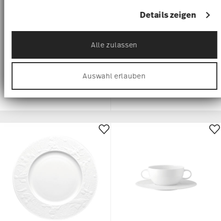
Wir verwenden Cookies, um Inhalte und Anzeigen zu
425,00 €
97,50 €
personalisieren, Funktionen für soziale Medien
anbieten zu können und die Zugriffe auf unsere
Auswahl erlauben
Website zu analysieren. Außerdem geben wir
Informationen zu Ihrer Verwendung unserer Website
an unsere Partner für soziale Medien, Werbung und
Analysen weiter. Unsere Partner führen diese
Informationen möglicherweise mit weiteren Daten
zusammen, die Sie ihnen bereitgestellt haben oder
die sie im Rahmen Ihrer Nutzung der Dienste
gesammelt haben.
ZAUBERFLÖTE WHITE
ZAUBERFLÖTE WHITE
Platzteller
Suppentasse 2-tlg.