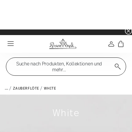
☀️ Summer SALE – noch mehr sparen: zusätzli
Anmelde
Menu
Suche nach Produkten, Kollektionen und
mehr...
...
ZAUBERFLÖTE
WHITE
White
Filter