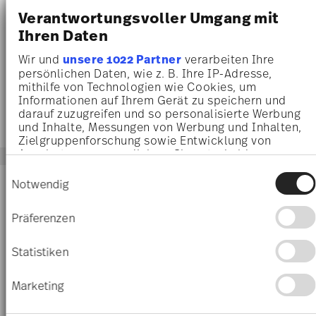
persönlichen Daten, wie z. B. Ihre IP-Adresse,
mithilfe von Technologien wie Cookies, um
Informationen auf Ihrem Gerät zu speichern und
darauf zuzugreifen und so personalisierte Werbung
und Inhalte, Messungen von Werbung und Inhalten,
Zielgruppenforschung sowie Entwicklung von
Angeboten zu ermöglichen. Sie entscheiden
darüber, wer Ihre Daten für welche Zwecke nutzt.
Einwilligungsauswahl
Sie können Ihre Einwilligung jederzeit über die
Notwendig
Cookie-Erklärung oder durch Klicken auf das
Privacy Trigger Symbol ändern oder widerrufen
Präferenzen
Wenn Sie es erlauben, würden wir auch gerne:
Informationen über Ihre geografische Lage
Statistiken
erfassen, welche bis auf einige Meter genau sein
können
Marketing
Ihr Gerät durch aktives Scannen nach
bestimmten Merkmalen (Fingerprinting)
identifizieren
Erfahren Sie mehr darüber, wie Ihre persönlichen
Details zeigen
ZAUBERFLÖTE WHITE
ZAUBERFLÖTE WHITE
Daten verarbeitet werden, und legen Sie Ihre
Präferenzen im
Abschnitt Einzelheiten
fest.
Beilagenplatte
Teekanne 6 Pers. Dkl.
Alle zulassen