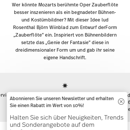
Rosenthal Björn Wiinblad zum Entwurf derForm
„Zauberflöte“ ein. Inspiriert von Bühnenbildern
setzte das „Genie der Fantasie“ diese in
dreidimensionaler Form um und gab ihr seine
eigene Handschrift.
Services
Footer
rvice
Direkt vom Hersteller
Versand
Abonnieren Sie unseren Newsletter und erhalten
Sie einen Rabatt im Wert von 10%!
Ware
Halten Sie sich über Neuigkeiten, Trends
und Sonderangebote auf dem
Laufenden.
Halten Sie sich über Neuigkeiten,
1
10% Rabatt-Gutschein bei Newsletteranmeldung
Trends und Sonderangebote auf
dem Laufenden.