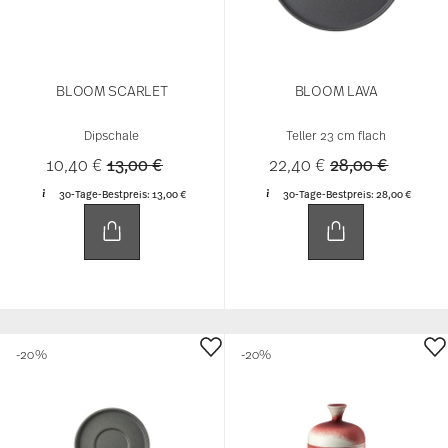
BLOOM SCARLET
BLOOM LAVA
Dipschale
Teller 23 cm flach
Price reduced from
to
Price reduced 
to
10,40 €
13,00 €
22,40 €
28,00 €
30-Tage-Bestpreis:
13,00 €
30-Tage-Bestpreis:
28,00 €
-20%
-20%