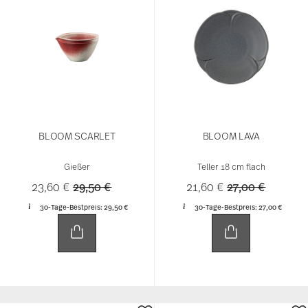
BLOOM SCARLET
BLOOM LAVA
Gießer
Teller 18 cm flach
Price reduced from
to
Price reduced 
to
23,60 €
29,50 €
21,60 €
27,00 €
30-Tage-Bestpreis:
29,50 €
30-Tage-Bestpreis:
27,00 €