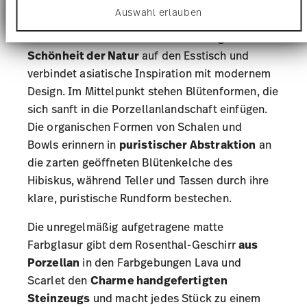
anbieten zu können und die Zugriffe auf unsere
der Natur auf Ihrem Tisch
Auswahl erlauben
Website zu analysieren. Außerdem geben wir
Informationen zu Ihrer Verwendung unserer Website
Die Rosenthal Bloom-Kollektion bringt die
an unsere Partner für soziale Medien, Werbung und
Analysen weiter. Unsere Partner führen diese
Schönheit der Natur
auf den Esstisch und
Informationen möglicherweise mit weiteren Daten
verbindet asiatische Inspiration mit modernem
zusammen, die Sie ihnen bereitgestellt haben oder
Design. Im Mittelpunkt stehen Blütenformen, die
die sie im Rahmen Ihrer Nutzung der Dienste
gesammelt haben.
sich sanft in die Porzellanlandschaft einfügen.
Die organischen Formen von Schalen und
Bowls
erinnern in
puristischer Abstraktion
an
die zarten geöffneten Blütenkelche des
Hibiskus, während
Teller
und
Tassen
durch ihre
klare, puristische Rundform bestechen.
Die unregelmäßig aufgetragene matte
Farbglasur gibt dem
Rosenthal-Geschirr
aus
Porzellan
in den Farbgebungen Lava und
Scarlet den
Charme handgefertigten
Steinzeugs
und macht jedes Stück zu einem