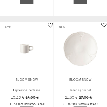
-20%
-20%
BLOOM SNOW
BLOOM SNOW
Espresso-Obertasse
Teller 24 cm tief
Price reduced from
to
Price reduced 
to
10,40 €
13,00 €
21,60 €
27,00 €
30-Tage-Bestpreis:
13,00 €
30-Tage-Bestpreis:
27,00 €