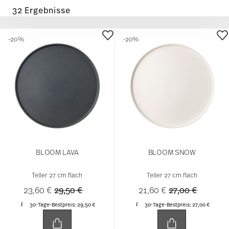
32 Ergebnisse
-20%
-20%
BLOOM LAVA
BLOOM SNOW
Teller 27 cm flach
Teller 27 cm flach
Price reduced from
to
Price reduced 
to
23,60 €
29,50 €
21,60 €
27,00 €
30-Tage-Bestpreis:
29,50 €
30-Tage-Bestpreis:
27,00 €