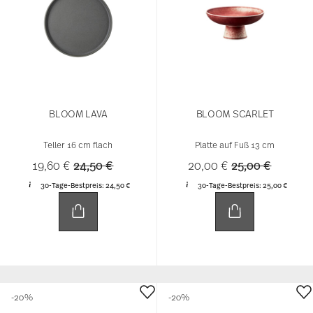
BLOOM LAVA
BLOOM SCARLET
Teller 16 cm flach
Platte auf Fuß 13 cm
Price reduced from
to
Price reduced 
to
19,60 €
24,50 €
20,00 €
25,00 €
30-Tage-Bestpreis:
24,50 €
30-Tage-Bestpreis:
25,00 €
-20%
-20%