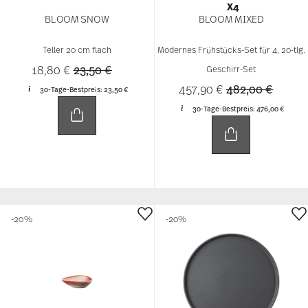
X4
BLOOM SNOW
BLOOM MIXED
Teller 20 cm flach
Modernes Frühstücks-Set für 4, 20-tlg.
Price reduced from
to
18,80 €
23,50 €
Geschirr-Set
Price reduced 
to
457,90 €
482,00 €
30-Tage-Bestpreis:
23,50 €
30-Tage-Bestpreis:
476,00 €
-20%
-20%