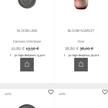
BLOOM LAVA
BLOOM SCARLET
Espresso-Untertasse
Dose
Price reduced from
to
Price reduced 
to
10,80 €
13,50 €
28,80 €
36,00 €
30-Tage-Bestpreis:
13,50 €
30-Tage-Bestpreis:
36,00 €
-20%
-20%