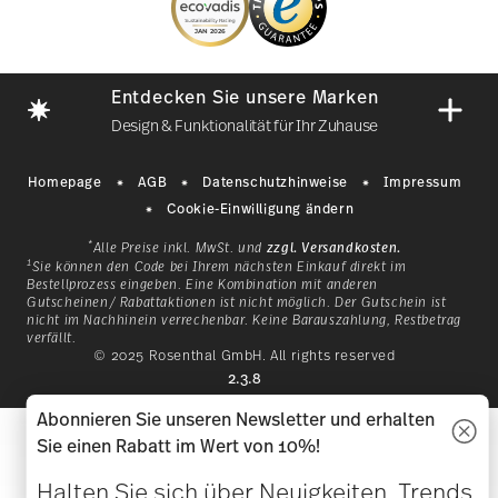
Entdecken Sie unsere Marken
Design & Funktionalität für Ihr Zuhause
Homepage
AGB
Datenschutzhinweise
Impressum
Cookie-Einwilligung ändern
*
Alle Preise inkl. MwSt. und
zzgl. Versandkosten.
1
Sie können den Code bei Ihrem nächsten Einkauf direkt im
Bestellprozess eingeben. Eine Kombination mit anderen
Gutscheinen/ Rabattaktionen ist nicht möglich. Der Gutschein ist
nicht im Nachhinein verrechenbar. Keine Barauszahlung, Restbetrag
verfällt.
Mit einer Geschichte, die 1814
© 2025 Rosenthal GmbH. All rights reserved
as
in Bayern begann, ist
2.3.8
lb
Hutschenreuther eine
Abonnieren Sie unseren Newsletter und erhalten
klassische Marke für ein
g
Sie einen Rabatt im Wert von 10%!
en
Lebensgefühl, das dazu einlädt,
si
in der Natur und mit der Natur
d
Halten Sie sich über Neuigkeiten, Trends