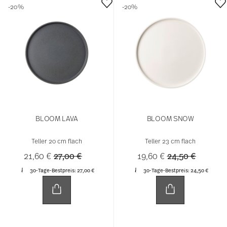
-20%
-20%
BLOOM LAVA
BLOOM SNOW
Teller 20 cm flach
Teller 23 cm flach
Price reduced from
to
Price reduced 
to
21,60 €
27,00 €
19,60 €
24,50 €
30-Tage-Bestpreis:
27,00 €
30-Tage-Bestpreis:
24,50 €