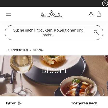
☀️ Summer SALE auf ausgewählte Artikel und 
Anmelde
Menu
Suche nach Produkten, Kollektionen und
mehr...
...
ROSENTHAL
BLOOM
Bloom
Filter