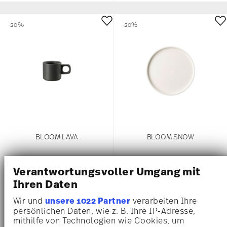
-20%
-20%
BLOOM LAVA
BLOOM SNOW
Espresso-Obertasse
Teller 16 cm flach
Verantwortungsvoller Umgang mit
Price reduced from
to
Price reduced 
to
11,60 €
14,50 €
15,60 €
19,50 €
Ihren Daten
30-Tage-Bestpreis:
14,50 €
30-Tage-Bestpreis:
19,50 €
Wir und
unsere 1022 Partner
verarbeiten Ihre
persönlichen Daten, wie z. B. Ihre IP-Adresse,
mithilfe von Technologien wie Cookies, um