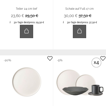
Teller 24 cm tief
Schale auf Fuß 17 cm
Price reduced from
to
Price reduced 
to
23,60 €
29,50 €
30,00 €
37,50 €
30-Tage-Bestpreis:
29,50 €
30-Tage-Bestpreis:
37,50 €
-20%
-5%