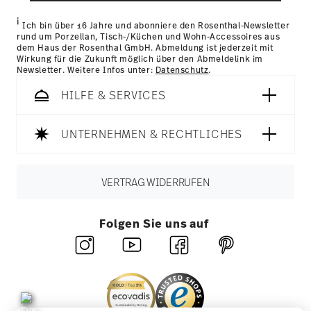
gesammelt haben.
Retouren:
Für Retouren nutzen Sie bitte
unseren
Retourenservice
.
i
Ich bin über 16 Jahre und abonniere den Rosenthal-Newsletter
rund um Porzellan, Tisch-/Küchen und Wohn-Accessoires aus
dem Haus der Rosenthal GmbH. Abmeldung ist jederzeit mit
Wirkung für die Zukunft möglich über den Abmeldelink im
Newsletter. Weitere Infos unter:
Datenschutz
.
HILFE & SERVICES
UNTERNEHMEN & RECHTLICHES
VERTRAG WIDERRUFEN
Folgen Sie uns auf