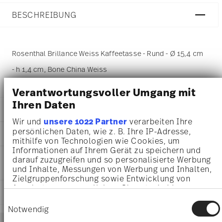
BESCHREIBUNG
Rosenthal Brillance Weiss Kaffeetasse - Rund - Ø 15,4 cm
- h 1,4 cm, Bone China Weiss
Verantwortungsvoller Umgang mit
Ihren Daten
DETAILS
Wir und
unsere 1022 Partner
verarbeiten Ihre
Rosenthal
persönlichen Daten, wie z. B. Ihre IP-Adresse,
MA
ß
E
Brillance Bone China
mithilfe von Technologien wie Cookies, um
Weiß
Informationen auf Ihrem Gerät zu speichern und
15,40 cm
PFLEGE- UND
Bone China
darauf zuzugreifen und so personalisierte Werbung
15,40 cm
SICHERHEITSINFORMATIONEN
und Inhalte, Messungen von Werbung und Inhalten,
White
15,40 cm
Zielgruppenforschung sowie Entwicklung von
10530-800001-14741
1,40 cm
Angeboten zu ermöglichen. Sie entscheiden
4012438481876
LIEFERUNG UND RÜCKSENDUNG
162 gr
darüber, wer Ihre Daten für welche Zwecke nutzt.
CN
Einwilligungsauswahl
0,00 cm
Sie können Ihre Einwilligung jederzeit über die
Notwendig
2013
15 gr
Cookie-Erklärung oder durch Klicken auf das
Services
Rund