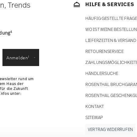
ätige Artikel. Sie können die Lieferzeiten in
en, Trends
HILFE & SERVICES
enservice
.
HÄUFIG GESTELLTE FRAG
WO IST MEINE BESTELLU
1
ldung
LIEFERZEITEN & VERSAND
RETOURENSERVICE
i
Anmelden
ZAHLUNGSMÖGLICHKEIT
HÄNDLERSUCHE
Newsletter rund um
dem Haus der
ROSENTHAL BRUCHGARA
für die Zukunft
nfos unter:
ROSENTHAL GESCHENKG
KONTAKT
SITEMAP
VERTRAG WIDERRUFEN