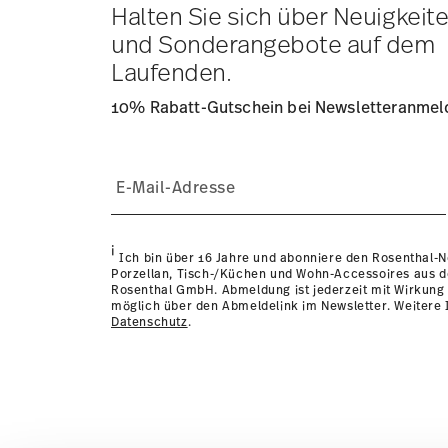
Lieferzeit innerhalb Deutschlands:
3-5 Werktage für vorr
Halten Sie sich über Neuigkeit
andere Länder
hier einsehen
.
und Sonderangebote auf dem
Retouren:
Für Retouren nutzen Sie bitte unseren
Retour
Laufenden.
10% Rabatt-Gutschein bei Newsletteranme
i
Ich bin über 16 Jahre und abonniere den Rosenthal-
Porzellan, Tisch-/Küchen und Wohn-Accessoires aus 
Rosenthal GmbH. Abmeldung ist jederzeit mit Wirkung 
möglich über den Abmeldelink im Newsletter. Weitere I
Datenschutz
.