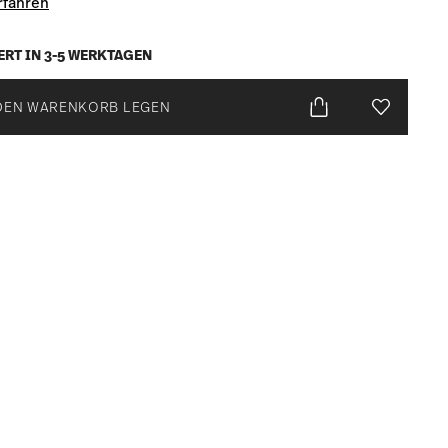
rfahren
ERT IN 3-5 WERKTAGEN
DEN WARENKORB LEGEN
Add To Wis