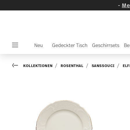
ewählte Artikel und Kollektionen
-
Mehr entd
Neu
Gedeckter Tisch
Geschirrsets
Be
Menu
Go back
KOLLEKTIONEN
ROSENTHAL
SANSSOUCI
ELF