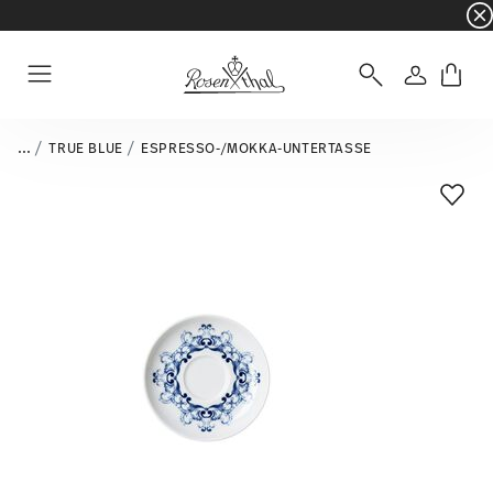
☀️ Summer SALE – noch mehr sparen: zusätzli
Anmelde
Menu
...
TRUE BLUE
ESPRESSO-/MOKKA-UNTERTASSE
Add T