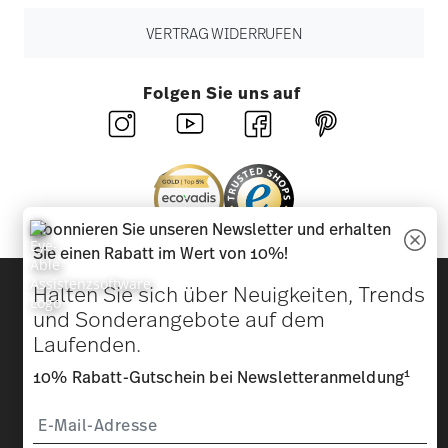
VERTRAG WIDERRUFEN
Folgen Sie uns auf
Abonnieren Sie unseren Newsletter und erhalten
Sie einen Rabatt im Wert von 10%!
Entdecken Sie unsere Marken
Halten Sie sich über Neuigkeiten, Trends
Design & Funktionalität für Ihr Zuhause
und Sonderangebote auf dem
Laufenden.
Homepage
AGB
Datenschutzhinweise
Impressum
1
10% Rabatt-Gutschein bei Newsletteranmeldung
Cookie-Einwilligung ändern
*
Alle Preise inkl. MwSt. und
zzgl. Versandkosten.
1
Sie können den Code bei Ihrem nächsten Einkauf direkt im
Bestellprozess eingeben. Eine Kombination mit anderen