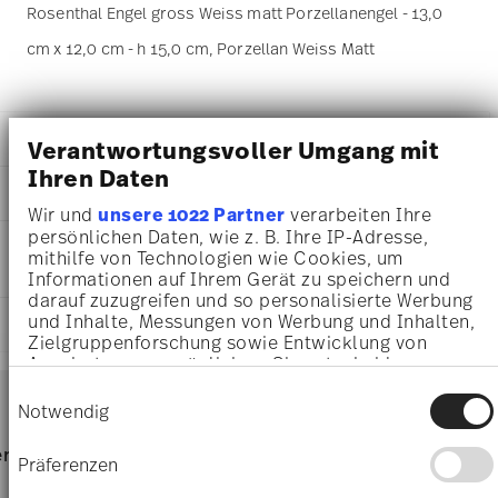
Rosenthal Engel gross Weiss matt Porzellanengel - 13,0
cm x 12,0 cm - h 15,0 cm, Porzellan Weiss Matt
DETAILS
Verantwortungsvoller Umgang mit
Ihren Daten
Rosenthal
MA
ß
E
Angels
Wir und
unsere 1022 Partner
verarbeiten Ihre
Weiss Matt
13,00 cm
persönlichen Daten, wie z. B. Ihre IP-Adresse,
PFLEGE- UND
Porzellan
12,00 cm
mithilfe von Technologien wie Cookies, um
SICHERHEITSINFORMATIONEN
White Matte
Informationen auf Ihrem Gerät zu speichern und
15,00 cm
69056-000102-90544
darauf zuzugreifen und so personalisierte Werbung
488 gr
4012438590905
und Inhalte, Messungen von Werbung und Inhalten,
LIEFERUNG UND RÜCKSENDUNG
22,30 cm
Zielgruppenforschung sowie Entwicklung von
CN
18,10 cm
Angeboten zu ermöglichen. Sie entscheiden
2026
15,20 cm
Services
darüber, wer Ihre Daten für welche Zwecke nutzt.
Footer
Einwilligungsauswahl
174 gr
Sie können Ihre Einwilligung jederzeit über die
Notwendig
685 gr
Cookie-Erklärung oder durch Klicken auf das
6,1350 dm³
Privacy Trigger Symbol ändern oder widerrufen
Nur von Hand reinigen
Lieferzeiten & Versand
rvice
Direkt vom Hersteller
Versand
Präferenzen
Wenn Sie es erlauben, würden wir auch gerne:
Versandkostenfrei ab 69,90 €:
Ab einem Warenkorbwert