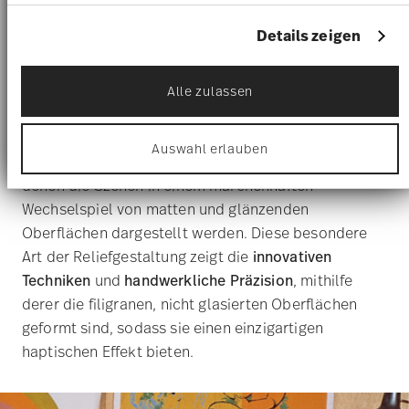
die sie im Rahmen Ihrer Nutzung der Dienste
Wechselspiel von matten und glänzenden
gesammelt haben.
Oberflächen dargestellt werden. Diese besondere
Art der Reliefgestaltung zeigt die
innovativen
Techniken
und
handwerkliche Präzision
, mithilfe
derer die filigranen, nicht glasierten Oberflächen
geformt sind, sodass sie einen einzigartigen
haptischen Effekt bieten.