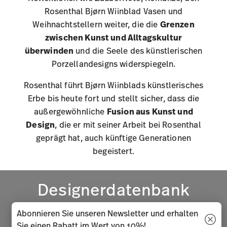
außergewöhnliche
Fusion aus Kunst und
Design
, die er mit seiner Arbeit bei Rosenthal
geprägt hat, auch künftige Generationen
begeistert.
Abonnieren Sie unseren Newsletter und erhalten
Designerdatenbank
Sie einen Rabatt im Wert von 10%!
Zurück zur Übersicht aller
Halten Sie sich über Neuigkeiten, Trends
und Sonderangebote auf dem
Designer
Laufenden.
1
10% Rabatt-Gutschein bei Newsletteranmeldung
Services
Footer
rvice
Direkt vom Hersteller
Versand
i
Anmelden
Ware