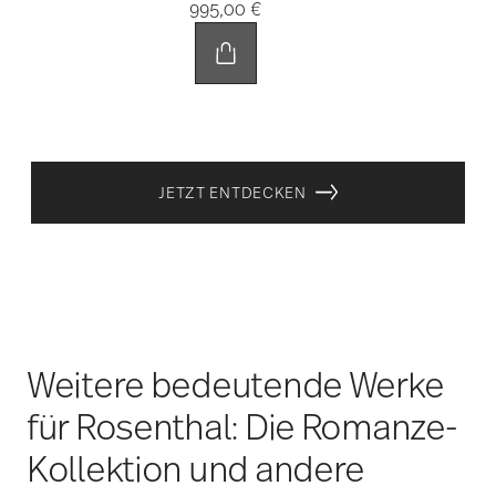
Weitere bedeutende Werke
für Rosenthal: Die Romanze-
Kollektion und andere
Highlights
Neben der ikonischen Zauberflöte schuf Wiinblad
weitere bedeutende Porzellanwerke für Rosenthal.
Die
Kollektion Romanze von 1960/61
war eine der
ersten, die er für die Rosenthal Studio Line entwarf.
Dieses Geschirrservice wurde schnell populär und