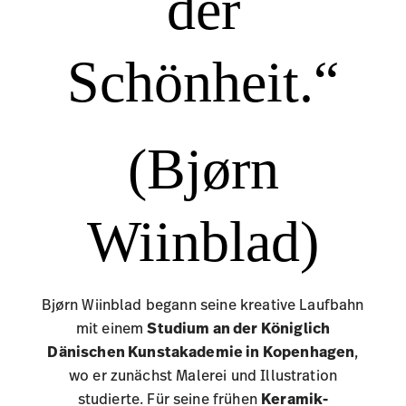
Wiinblad)
Bjørn Wiinblad begann seine kreative Laufbahn
mit einem
Studium an der Königlich
Dänischen Kunstakademie in Kopenhagen
,
wo er zunächst Malerei und Illustration
studierte. Für seine frühen
Keramik-
Kunstwerke
erhielt er schnell Anerkennung in
Dänemark, die den Grundstein für seine
vielseitige Karriere legten. Wiinblad, der neben
seinen bildkünstlerischen Arbeiten auch
Bühnenbilder und Kostüme für Oper und
Theater
entwarf, schuf eine unverwechselbare
visuelle Sprache, die
Fantasie und Romantik
meisterhaft vereinte
. Dabei griff er häufig auf