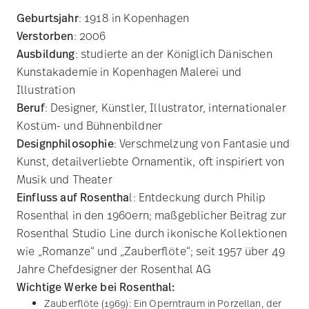
Kunst, detailverliebte Ornamentik, oft inspiriert von
Musik und Theater
Einfluss auf Rosentha
l: Entdeckung durch Philip
Rosenthal in den 1960ern; maßgeblicher Beitrag zur
Rosenthal Studio Line durch ikonische Kollektionen
wie „Romanze“ und „Zauberflöte“; seit 1957 über 49
Jahre Chefdesigner der Rosenthal AG
Wichtige Werke bei Rosenthal:
Zauberflöte (1969): Ein Operntraum in Porzellan, der
die Fantasiewelt Mozarts in feinstem Relief wiedergibt
Romanze (1961): Harmonische Designsprache aus
Ornamenten und verspielten Formen, ergänzt durch
Glas- und Besteckdesigns
Weihnachtsteller und Geschenkserien: Farbig
gestaltete Sammlerstücke, die jedes Jahr neue
Geschichten erzählten