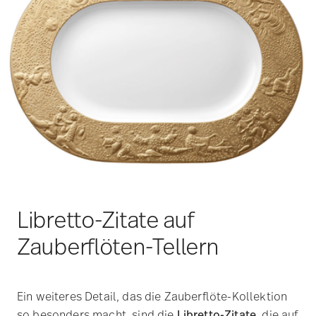
Libretto-Zitate auf
Zauberflöten-Tellern
Ein weiteres Detail, das die Zauberflöte-Kollektion
so besonders macht, sind die
Libretto-Zitate
, die auf
den Unterseiten der Rosenthal Zauberflöte-Teller in
goldener Schrift verewigt sind. Jedes Stück der
Kollektion erzählt so eine eigene Geschichte, die der
Oper Mozarts Tribut zollt und gleichzeitig als
eigenständiges Kunstwerk die
Tischkultur
bereichert
. Die Liebe zur Musik und die Fähigkeit,
diese in visuelle Kunst zu übersetzen, ist in dieser
Kollektion allgegenwärtig und spiegelt Wiinblads