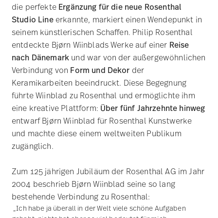
eine kreative Plattform:
Über fünf Jahrzehnte hinweg
entwarf Bjørn Wiinblad für Rosenthal Kunstwerke
und machte diese einem weltweiten Publikum
zugänglich.
Zum 125 jährigen Jubiläum der Rosenthal AG im Jahr
2004 beschrieb Bjørn Wiinblad seine so lang
bestehende Verbindung zu Rosenthal:
„Ich habe ja überall in der Welt viele schöne Aufgaben
gehabt, nichts hat aber so viel bedeutet für mich –
künstlerisch und persönlich – wie meine Arbeit für
Rosenthal. Philip Rosenthal war phantastisch inspirierend.
Nacht für Nacht saßen wir und besprachen Ideen – die
eigentlichen Erfolge in unserer Zusammenarbeit. Sie war
Inspiration und Begeisterung.“