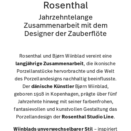
langjährige Zusammenarbeit
, die ikonische
Porzellanstücke hervorbrachte und die Welt
des Porzellandesigns nachhaltig beeinflusste.
Der
dänische Künstler
Bjørn Wiinblad,
geboren 1918 in Kopenhagen, prägte über fünf
Jahrzehnte hinweg mit seiner farbenfrohen,
fantasievollen und kunstvollen Gestaltung das
Porzellandesign der
Rosenthal Studio Line
.
Wiinblads unverwechselbarer Stil
– inspiriert
von Musik, Theater und seiner Faszination für
Märchenwelten – fand eine einzigartige
Ausdrucksform in der
Rosenthal-Kollektion
Zauberflöte
, einem wahrhaft
poetischen
Geschirrservice
, das Mozarts Oper in Reliefs
zum Leben erweckt. Die kreative Verbindung
zwischen Rosenthal und Bjørn Wiinblad ist ein
Symbol für die Vision,
Kunst und Funktion
in