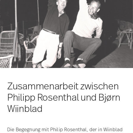
Zusammenarbeit zwischen
Philipp Rosenthal und Bjørn
Wiinblad
Die Begegnung mit Philip Rosenthal, der in Wiinblad
die perfekte
Ergänzung für die neue Rosenthal
Studio Line
erkannte, markiert einen Wendepunkt in
seinem künstlerischen Schaffen. Philip Rosenthal
entdeckte Bjørn Wiinblads Werke auf einer
Reise
nach Dänemark
und war von der außergewöhnlichen
Verbindung von
Form und Dekor
der
Keramikarbeiten beeindruckt. Diese Begegnung
führte Wiinblad zu Rosenthal und ermöglichte ihm