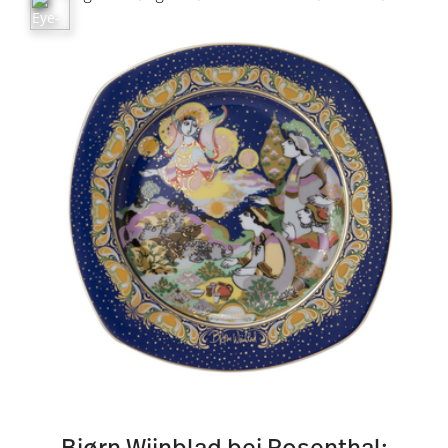
Bjørn Wiinblad bei Rosenthal:
Ein Vermächtnis von Fantasie
und Meisterschaft
Die Werke von Bjørn Wiinblad bei Rosenthal
verkörpern ein außergewöhnliches
Vermächtnis, das seine
tiefe Hingabe an die
Kunst
und seinen unerschöpflichen
Ideenreichtum widerspiegelt. Mit einer