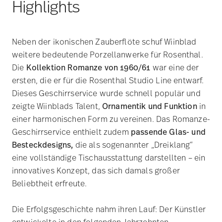
zeigte Wiinblads Talent,
Ornamentik und Funktion
in
einer harmonischen Form zu vereinen. Das Romanze-
Geschirrservice enthielt zudem
passende Glas- und
Besteckdesigns,
die als sogenannter „Dreiklang“
eine vollständige Tischausstattung darstellten – ein
innovatives Konzept, das sich damals großer
Beliebtheit erfreute.
Die Erfolgsgeschichte nahm ihren Lauf: Der Künstler
entwickelte in den folgenden Jahrzehnten
verschiedene
Kaffee- und Speiseservice
,
Trinkglasserien
,
Bestecke
,
Geschenkserien
und
Möbel für Rosenthal
.
Auch die
farbenprächtigen Weihnachtsteller
, die
Wiinblad für Rosenthal entwarf, wurden zu
begehrten
Sammlerstücken
. Die jährlich
wechselnden Motive auf den Rosenthal Wandtellern