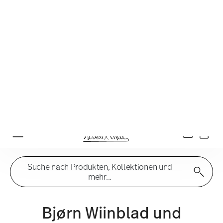
☀️ Summer SALE auf ausgewählte Artikel und 
Anmelde
Menu
Suche nach Produkten, Kollektionen und
mehr...
Bjørn Wiinblad und
Rosenthal
Jahrzehntelange
Zusammenarbeit mit dem
Designer der Zauberflöte
Rosenthal und Bjørn Wiinblad vereint eine