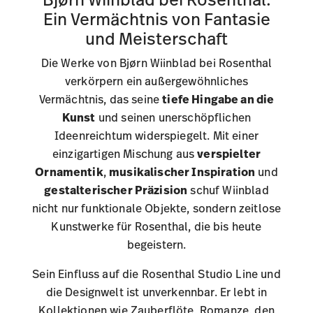
einzigartigen Mischung aus
verspielter
Ornamentik
,
musikalischer Inspiration
und
gestalterischer Präzision
schuf Wiinblad
nicht nur funktionale Objekte, sondern zeitlose
Kunstwerke für Rosenthal, die bis heute
begeistern.
Sein Einfluss auf die Rosenthal Studio Line und
die Designwelt ist unverkennbar. Er lebt in
Kollektionen wie Zauberflöte, Romanze, den
Rosenthal Bjørn Wiinblad Vasen und
Weihnachtstellern weiter, die die
Grenzen
zwischen Kunst und Alltagskultur
überwinden
und die Seele des künstlerischen
Porzellandesigns widerspiegeln.
Rosenthal führt Bjørn Wiinblads künstlerisches
Erbe bis heute fort und stellt sicher, dass die