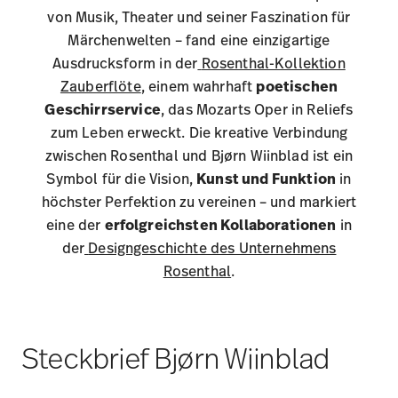
höchster Perfektion zu vereinen – und markiert
eine der
erfolgreichsten Kollaborationen
in
der
Designgeschichte des Unternehmens
Rosenthal
.
Steckbrief Bjørn Wiinblad
Geburtsjahr
: 1918 in Kopenhagen
Verstorben
: 2006
Ausbildung
: studierte an der Königlich Dänischen
Kunstakademie in Kopenhagen Malerei und
Illustration
Beruf
: Designer, Künstler, Illustrator, internationaler
Kostüm- und Bühnenbildner
Designphilosophie
: Verschmelzung von Fantasie und