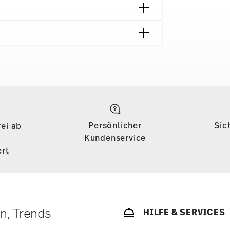
Lieferzeiten & Versand
on 69,90 € ist die Lieferung in alle
önigreich) kostenlos. Für Lieferungen ins
Persönlicher
Sic
ei ab
£135, die Lieferung erfolgt versandkostenfrei.
Kundenservice
ab einem Warenkorbwert von 69,90 CHF
rt
s weniger als 69,90 € beträgt, fallen
 €. Für alle anderen Länder können Sie die
bald Ihr Paket auf die Reise geht.
ätige Artikel. Sie können die Lieferzeiten in
en, Trends
HILFE & SERVICES
enservice
.