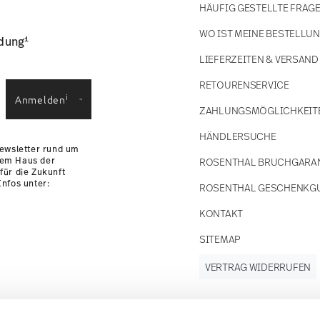
HÄUFIG GESTELLTE FRAG
WO IST MEINE BESTELLU
1
ldung
LIEFERZEITEN & VERSAND
RETOURENSERVICE
i
Anmelden
ZAHLUNGSMÖGLICHKEIT
HÄNDLERSUCHE
Newsletter rund um
dem Haus der
ROSENTHAL BRUCHGARA
für die Zukunft
nfos unter:
ROSENTHAL GESCHENKG
KONTAKT
SITEMAP
VERTRAG WIDERRUFEN