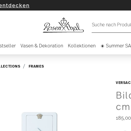
n
Suche nach Produkt
stseller
Vasen & Dekoration
Kollektionen
☀️ Summer S
LLECTIONS
FRAMES
VERSAC
Bil
cm
185,00