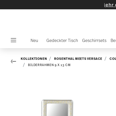
lte Artikel und Kollektionen
-
Mehr entdecke
Neu
Gedeckter Tisch
Geschirrsets
Be
Menu
KOLLEKTIONEN
ROSENTHAL MEETS VERSACE
CO
Go back
BILDERRAHMEN 9 X 13 CM