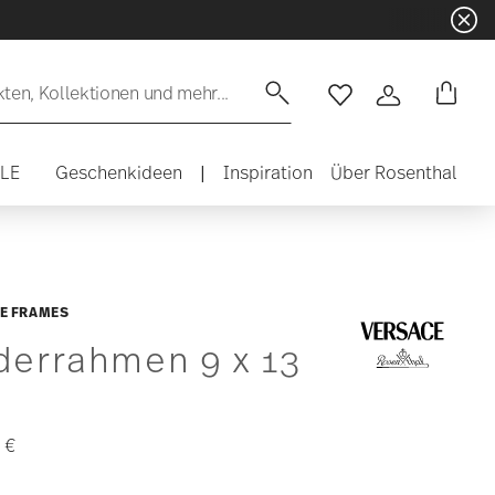
en, Kollektionen und mehr...
Wishlist
Anmelden
ALE
Geschenkideen
|
Inspiration
Über Rosenthal
E FRAMES
derrahmen 9 x 13
 €