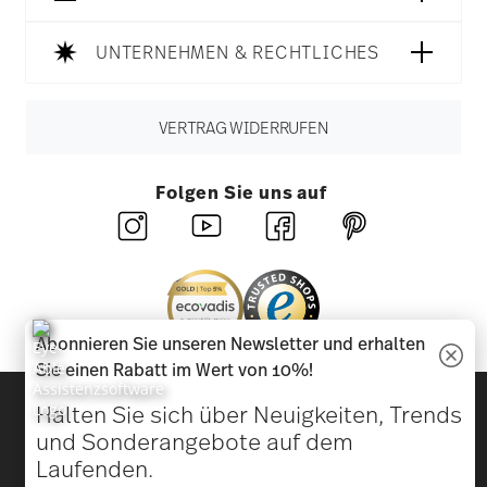
UNTERNEHMEN & RECHTLICHES
VERTRAG WIDERRUFEN
Folgen Sie uns auf
Abonnieren Sie unseren Newsletter und erhalten
Sie einen Rabatt im Wert von 10%!
Entdecken Sie unsere Marken
Halten Sie sich über Neuigkeiten, Trends
Design & Funktionalität für Ihr Zuhause
und Sonderangebote auf dem
Laufenden.
Homepage
AGB
Datenschutzhinweise
Impressum