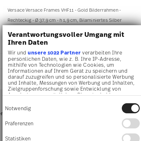
Versace Versace Frames VHF11 - Gold Bilderrahmen -
Rechteckig - Ø 37,9 cm - h 1,9 cm, Bilaminiertes Silber
Verantwortungsvoller Umgang mit
Ihren Daten
DETAILS
Wir und
unsere 1022 Partner
verarbeiten Ihre
Versace
persönlichen Daten, wie z. B. Ihre IP-Adresse,
MA
ß
E
Versace Frames
mithilfe von Technologien wie Cookies, um
Versace Frames
Informationen auf Ihrem Gerät zu speichern und
37,90 cm
LIEFERUNG UND RÜCKSENDUNG
darauf zuzugreifen und so personalisierte Werbung
Bilaminiertes Silber
29,30 cm
und Inhalte, Messungen von Werbung und Inhalten,
69199-321639-05733
24,30 cm
Zielgruppenforschung sowie Entwicklung von
4012437391114
Services
1,90 cm
Angeboten zu ermöglichen. Sie entscheiden
Footer
IT
867 gr
darüber, wer Ihre Daten für welche Zwecke nutzt.
2022
Einwilligungsauswahl
33,00 cm
Sie können Ihre Einwilligung jederzeit über die
Notwendig
Rechteckig
27,00 cm
Cookie-Erklärung oder durch Klicken auf das
Lieferzeiten & Versand
rvice
Direkt vom Hersteller
Versand
Privacy Trigger Symbol ändern oder widerrufen
3,70 cm
Präferenzen
313 gr
Versandkostenfrei ab 69,90 €:
Ab einem Warenkorbwert
Ware
Wenn Sie es erlauben, würden wir auch gerne:
1,18 kg
von 69,90 € ist die Lieferung in alle Lieferländer
Informationen über Ihre geografische Lage
Statistiken
3,2970 dm³
(ausgenommen Lieferungen ins Vereinigte