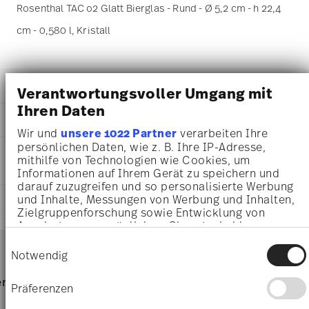
Rosenthal TAC o2 Glatt Bierglas - Rund - Ø 5,2 cm - h 22,4
cm - 0,580 l, Kristall
DETAILS
Verantwortungsvoller Umgang mit
Ihren Daten
Rosenthal
MA
ß
E
TAC
Wir und
unsere 1022 Partner
verarbeiten Ihre
Clear
5,20 cm
persönlichen Daten, wie z. B. Ihre IP-Adresse,
PFLEGE- UND
Kristall
8,80 cm
mithilfe von Technologien wie Cookies, um
SICHERHEITSINFORMATIONEN
Clear
Informationen auf Ihrem Gerät zu speichern und
8,80 cm
69948-016001-48369
darauf zuzugreifen und so personalisierte Werbung
22,40 cm
4012434641960
und Inhalte, Messungen von Werbung und Inhalten,
LIEFERUNG UND RÜCKSENDUNG
0.58 l
Zielgruppenforschung sowie Entwicklung von
CN
170 gr
Angeboten zu ermöglichen. Sie entscheiden
2007
0,00 cm
Services
darüber, wer Ihre Daten für welche Zwecke nutzt.
Rund
Footer
Einwilligungsauswahl
80 gr
Sie können Ihre Einwilligung jederzeit über die
Notwendig
250 gr
Cookie-Erklärung oder durch Klicken auf das
2,6250 dm³
Lebensmittelkontakt sicher
Privacy Trigger Symbol ändern oder widerrufen
Nur von Hand reinigen
Lieferzeiten & Versand
rvice
Direkt vom Hersteller
Versand
Präferenzen
Wenn Sie es erlauben, würden wir auch gerne:
Versandkostenfrei ab 69,90 €:
Ab einem Warenkorbwert