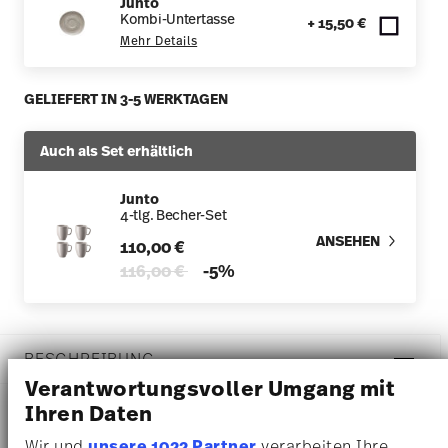
Junto
Kombi-Untertasse
+ 15,50 €
Mehr Details
GELIEFERT IN 3-5 WERKTAGEN
Auch als Set erhältlich
Junto
4-tlg. Becher-Set
ANSEHEN
110,00 €
Price reduced from
to
116,00 €
-5%
BESCHREIBUNG
Verantwortungsvoller Umgang mit
Ihren Daten
Rosenthal Junto Pearl Grey Becher - Rund - Ø 7,8 cm - h
Wir und
unsere 1022 Partner
verarbeiten Ihre