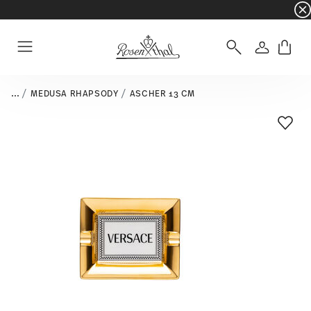
☀️ Summer SALE – noch mehr sparen: zusätzli
Anmelde
Menu
...
MEDUSA RHAPSODY
ASCHER 13 CM
Add T