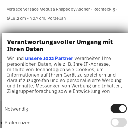
Versace Versace Medusa Rhapsody Ascher - Rechteckig -
Ø 18,2 cm - h 2,7 cm, Porzellan
Verantwortungsvoller Umgang mit
DETAILS
Ihren Daten
Versace
MA
ß
E
Medusa Rhapsody
Wir und
unsere 1022 Partner
verarbeiten Ihre
Medusa Rhapsody
persönlichen Daten, wie z. B. Ihre IP-Adresse,
18,20 cm
PFLEGE- UND
mithilfe von Technologien wie Cookies, um
Porzellan
14,50 cm
Informationen auf Ihrem Gerät zu speichern und
SICHERHEITSINFORMATIONEN
14269-403670-27231
11,80 cm
darauf zuzugreifen und so personalisierte Werbung
4012437373110
2,70 cm
und Inhalte, Messungen von Werbung und Inhalten,
DE
LIEFERUNG UND RÜCKSENDUNG
255 gr
Zielgruppenforschung sowie Entwicklung von
2019
23,80 cm
Angeboten zu ermöglichen. Sie entscheiden
Rechteckig
23,80 cm
darüber, wer Ihre Daten für welche Zwecke nutzt.
Services
Einwilligungsauswahl
Footer
Sie können Ihre Einwilligung jederzeit über die
4,30 cm
Notwendig
Cookie-Erklärung oder durch Klicken auf das
206 gr
Privacy Trigger Symbol ändern oder widerrufen
461 gr
Nur von Hand reinigen
Lieferzeiten & Versand
Präferenzen
rvice
Direkt vom Hersteller
Versand
2,4360 dm³