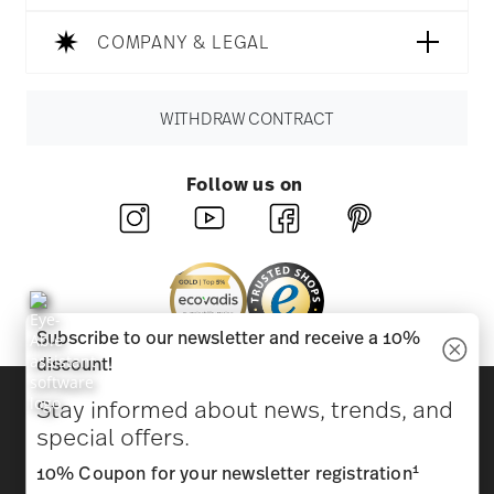
COMPANY & LEGAL
WITHDRAW CONTRACT
Follow us on
Subscribe to our newsletter and receive a 10%
discount!
Discover all our brands
Stay informed about news, trends, and
Beauty & functionality for your home
special offers.
1
10% Coupon for your newsletter registration
Homepage
General terms and conditions
Privacy