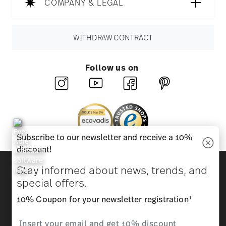
COMPANY & LEGAL
WITHDRAW CONTRACT
Follow us on
Subscribe to our newsletter and receive a 10%
discount!
Discover all our brands
Stay informed about news, trends, and
Beauty & functionality for your home
special offers.
1
10% Coupon for your newsletter registration
Homepage
General terms and conditions
Privacy
policy
Imprint
Change cookie consent