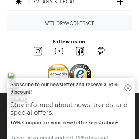
COMPANY & LEGAL
WITHDRAW CONTRACT
Follow us on
Subscribe to our newsletter and receive a 10%
discount!
Discover all our brands
Stay informed about news, trends, and
Beauty & functionality for your home
special offers.
1
10% Coupon for your newsletter registration
Homepage
General terms and conditions
Privacy
policy
Imprint
Change cookie consent