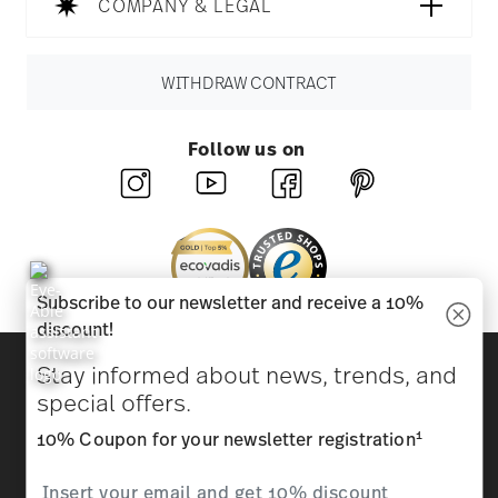
COMPANY & LEGAL
WITHDRAW CONTRACT
Follow us on
Subscribe to our newsletter and receive a 10%
discount!
Discover all our brands
Stay informed about news, trends, and
Beauty & functionality for your home
special offers.
1
10% Coupon for your newsletter registration
Homepage
General terms and conditions
Privacy
policy
Imprint
Change cookie consent