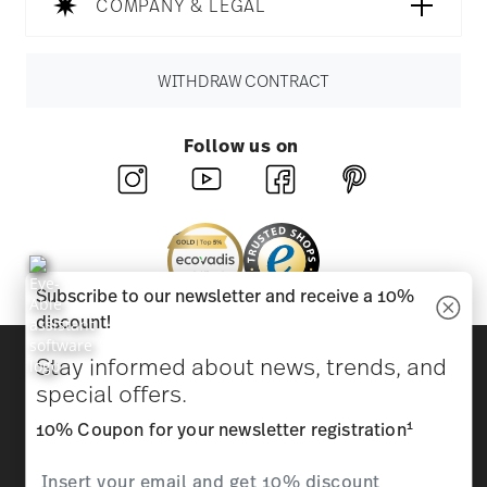
COMPANY & LEGAL
WITHDRAW CONTRACT
Follow us on
Subscribe to our newsletter and receive a 10%
discount!
Discover all our brands
Stay informed about news, trends, and
Beauty & functionality for your home
special offers.
1
10% Coupon for your newsletter registration
Homepage
General terms and conditions
Privacy
policy
Imprint
Change cookie consent