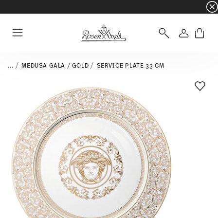
☀️ Summer SALE – Save even more: an extra 5%
Login
Menu
...
MEDUSA GALA / GOLD
SERVICE PLATE 33 CM
Add T