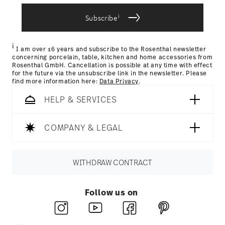
bereitgestellt haben oder die sie im Rahmen Ihrer
Nutzung der Dienste gesammelt haben.
i
Subscribe
i
I am over 16 years and subscribe to the Rosenthal newsletter
concerning porcelain, table, kitchen and home accessories from
Rosenthal GmbH. Cancellation is possible at any time with effect
for the future via the unsubscribe link in the newsletter. Please
find more information here:
Data Privacy
.
HELP & SERVICES
COMPANY & LEGAL
WITHDRAW CONTRACT
Follow us on