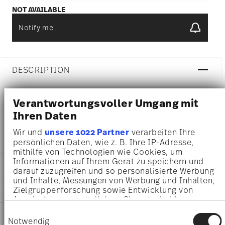
NOT AVAILABLE
Notify me
DESCRIPTION
Verantwortungsvoller Umgang mit
Rosenthal Brillance Grand Air Sauce boat - Round - Ø 19,5
Ihren Daten
cm - h 10,5 cm - 0,550 l, Bone China Multicolor
Wir und
unsere 1022 Partner
verarbeiten Ihre
persönlichen Daten, wie z. B. Ihre IP-Adresse,
mithilfe von Technologien wie Cookies, um
Informationen auf Ihrem Gerät zu speichern und
DETAILS
darauf zuzugreifen und so personalisierte Werbung
und Inhalte, Messungen von Werbung und Inhalten,
Rosenthal
Zielgruppenforschung sowie Entwicklung von
DIMENSIONS
Brillance Bone China
Angeboten zu ermöglichen. Sie entscheiden
Grand Air
19,50 cm
darüber, wer Ihre Daten für welche Zwecke nutzt.
Einwilligungsauswahl
CARE AND SAFETY INFORMATION
Bone China
Sie können Ihre Einwilligung jederzeit über die
19,50 cm
Notwendig