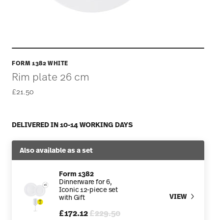
FORM 1382 WHITE
Rim plate 26 cm
£21.50
DELIVERED IN 10-14 WORKING DAYS
Also available as a set
Form 1382
Dinnerware for 6,
Iconic 12-piece set
VIEW
with Gift
Price reduced from
to
£172.12
£229.50