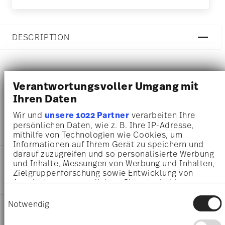
DESCRIPTION
Rosenthal Form 1382 Weiss Dinner plate - Round - Ø 26,6
Verantwortungsvoller Umgang mit
cm - h 2,8 cm, Porcelain White
Ihren Daten
Wir und
unsere 1022 Partner
verarbeiten Ihre
persönlichen Daten, wie z. B. Ihre IP-Adresse,
DETAILS
mithilfe von Technologien wie Cookies, um
Informationen auf Ihrem Gerät zu speichern und
Rosenthal
darauf zuzugreifen und so personalisierte Werbung
DIMENSIONS
Form 1382
und Inhalte, Messungen von Werbung und Inhalten,
White
Zielgruppenforschung sowie Entwicklung von
26,60 cm
Angeboten zu ermöglichen. Sie entscheiden
CARE AND SAFETY INFORMATION
Porcelain
26,60 cm
darüber, wer Ihre Daten für welche Zwecke nutzt.
White
Einwilligungsauswahl
26,60 cm
Sie können Ihre Einwilligung jederzeit über die
Notwendig
41382-800001-10026
SHIPPING AND RETURNS
2,80 cm
Cookie-Erklärung oder durch Klicken auf das
4011707009070
725 gr
Privacy Trigger Symbol ändern oder widerrufen
DE