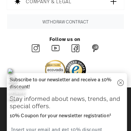
COMPANY & LEGAL
WITHDRAW CONTRACT
Follow us on
Subscribe to our newsletter and receive a 10%
discount!
Discover all our brands
Stay informed about news, trends, and
Beauty & functionality for your home
special offers.
1
10% Coupon for your newsletter registration
Homepage
General terms and conditions
Privacy
policy
Imprint
Change cookie consent