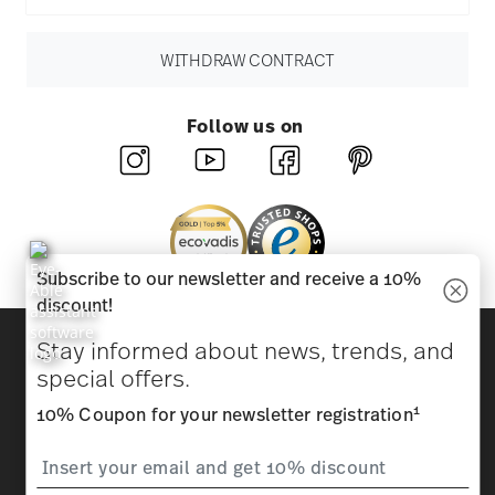
WITHDRAW CONTRACT
Follow us on
Subscribe to our newsletter and receive a 10%
discount!
Discover all our brands
Stay informed about news, trends, and
Beauty & functionality for your home
special offers.
1
10% Coupon for your newsletter registration
Homepage
General terms and conditions
Privacy
policy
Imprint
Change cookie consent