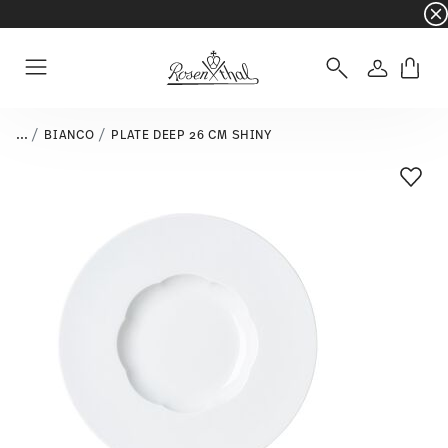
☀️ Summer SALE on selected items and collec
Login
Menu
...
BIANCO
PLATE DEEP 26 CM SHINY
Add T