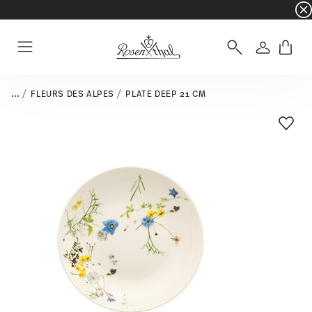
☀️ Summer SALE on selected items and collec
Login
Menu
...
FLEURS DES ALPES
PLATE DEEP 21 CM
Add T