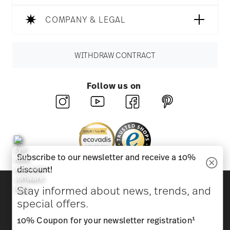
COMPANY & LEGAL
WITHDRAW CONTRACT
Follow us on
Subscribe to our newsletter and receive a 10%
discount!
Discover all our brands
Stay informed about news, trends, and
Beauty & functionality for your home
special offers.
1
10% Coupon for your newsletter registration
Homepage
General terms and conditions
Privacy