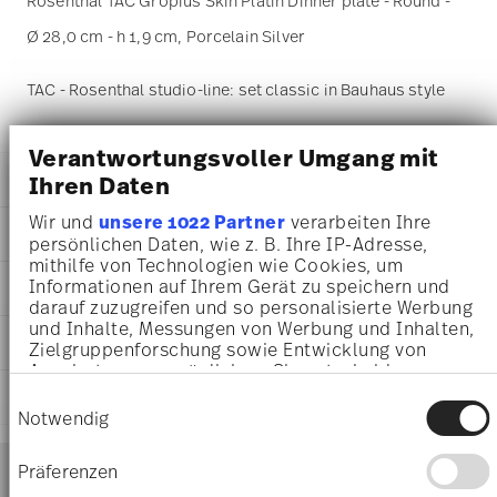
Rosenthal TAC Gropius Skin Platin Dinner plate - Round -
Ø 28,0 cm - h 1,9 cm, Porcelain Silver
TAC - Rosenthal studio-line: set classic in Bauhaus style
Verantwortungsvoller Umgang mit
DETAILS
Ihren Daten
Rosenthal
Wir und
unsere 1022 Partner
verarbeiten Ihre
DIMENSIONS
TAC
persönlichen Daten, wie z. B. Ihre IP-Adresse,
mithilfe von Technologien wie Cookies, um
Skin Platin
28,00 cm
Informationen auf Ihrem Gerät zu speichern und
AWARD WINNER
Porcelain
28,00 cm
darauf zuzugreifen und so personalisierte Werbung
Skin Platinum
28,00 cm
und Inhalte, Messungen von Werbung und Inhalten,
11280-403239-10229
CARE AND SAFETY INFORMATION
1,90 cm
Zielgruppenforschung sowie Entwicklung von
4012434663894
678 gr
Angeboten zu ermöglichen. Sie entscheiden
DE
0,00 cm
darüber, wer Ihre Daten für welche Zwecke nutzt.
SHIPPING AND RETURNS
Einwilligungsauswahl
2010
Sie können Ihre Einwilligung jederzeit über die
37 gr
Ständige Sammlung Centre Georges
Notwendig
Round
Cookie-Erklärung oder durch Klicken auf das
715 gr
Pompidou 1992
Services
Assiette Coup
Privacy Trigger Symbol ändern oder widerrufen
1,1940 dm³
Footer
Year: 1992
Präferenzen
Issued by: Centre Georges Pompidou | Paris |
shipping
Wenn Sie es erlauben, würden wir auch gerne: