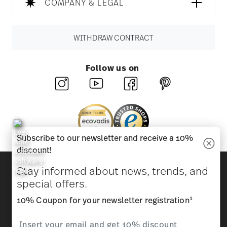
COMPANY & LEGAL
WITHDRAW CONTRACT
Follow us on
Subscribe to our newsletter and receive a 10%
discount!
Discover all our brands
Stay informed about news, trends, and
Beauty & functionality for your home
special offers.
1
10% Coupon for your newsletter registration
Homepage
General terms and conditions
Privacy
policy
Imprint
Change cookie consent