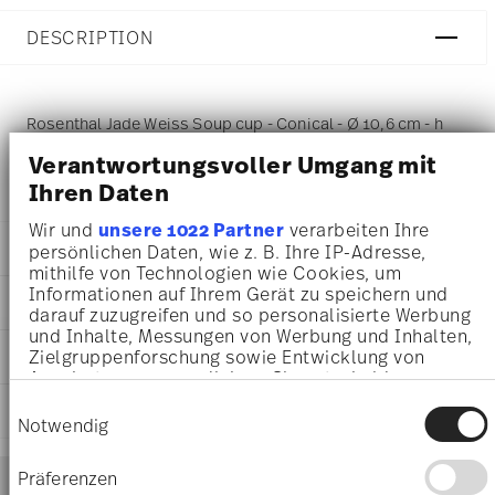
DESCRIPTION
Rosenthal Jade Weiss Soup cup - Conical - Ø 10,6 cm - h
Verantwortungsvoller Umgang mit
6,1 cm - 0,350 l, Bone China White
Ihren Daten
Wir und
unsere 1022 Partner
verarbeiten Ihre
DETAILS
persönlichen Daten, wie z. B. Ihre IP-Adresse,
mithilfe von Technologien wie Cookies, um
Rosenthal
Informationen auf Ihrem Gerät zu speichern und
DIMENSIONS
Jade Bone China
darauf zuzugreifen und so personalisierte Werbung
White
und Inhalte, Messungen von Werbung und Inhalten,
10,60 cm
Zielgruppenforschung sowie Entwicklung von
CARE AND SAFETY INFORMATION
Bone China
14,50 cm
Angeboten zu ermöglichen. Sie entscheiden
White
11,30 cm
darüber, wer Ihre Daten für welche Zwecke nutzt.
61040-800001-10422
Einwilligungsauswahl
SHIPPING AND RETURNS
6,10 cm
Sie können Ihre Einwilligung jederzeit über die
Notwendig
4012438436852
0.35 l
Cookie-Erklärung oder durch Klicken auf das
CN
222 gr
Privacy Trigger Symbol ändern oder widerrufen
Services
2006
Footer
Präferenzen
0,00 cm