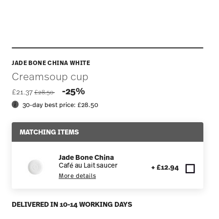
JADE BONE CHINA WHITE
Creamsoup cup
Price reduced from
to
-25%
£21.37
£28.50
30-day best price:
£28.50
MATCHING ITEMS
Jade Bone China
Café au Lait saucer
+ £12.94
More details
DELIVERED IN 10-14 WORKING DAYS