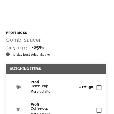
PROFI MOSS
Combi saucer
Price reduced from
to
-25%
£10.31
£13.75
30-day best price:
£13.75
MATCHING ITEMS
Profi
Combi cup
+ £21.50
More details
Profi
Coffee cup