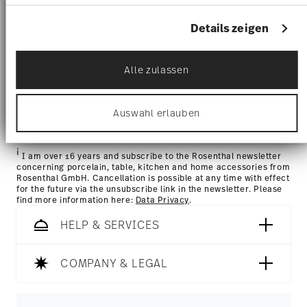
and special offers.
identifizieren
Erfahren Sie mehr darüber, wie Ihre persönlichen
Details zeigen
1
10% Coupon for your newsletter registration
Daten verarbeitet werden, und legen Sie Ihre
Präferenzen im
Abschnitt Einzelheiten
fest.
Alle zulassen
Wir verwenden Cookies, um Inhalte und Anzeigen
zu personalisieren, Funktionen für soziale Medien
anbieten zu können und die Zugriffe auf unsere
i
Auswahl erlauben
Subscribe
Website zu analysieren. Außerdem geben wir
Informationen zu Ihrer Verwendung unserer
Website an unsere Partner für soziale Medien,
i
Werbung und Analysen weiter. Unsere Partner
I am over 16 years and subscribe to the Rosenthal newsletter
führen diese Informationen möglicherweise mit
concerning porcelain, table, kitchen and home accessories from
Rosenthal GmbH. Cancellation is possible at any time with effect
weiteren Daten zusammen, die Sie ihnen
for the future via the unsubscribe link in the newsletter. Please
bereitgestellt haben oder die sie im Rahmen Ihrer
find more information here:
Data Privacy
.
Nutzung der Dienste gesammelt haben.
HELP & SERVICES
COMPANY & LEGAL