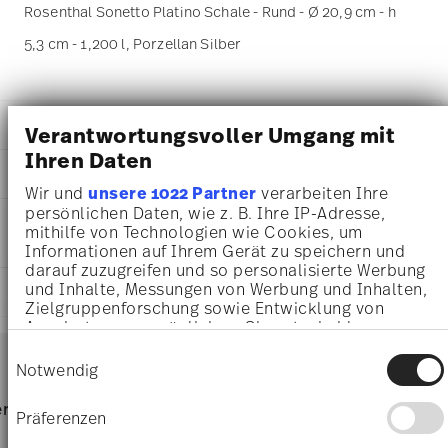
Rosenthal Sonetto Platino Schale - Rund - Ø 20,9 cm - h
5,3 cm - 1,200 l, Porzellan Silber
DETAILS
Verantwortungsvoller Umgang mit
Ihren Daten
Rosenthal
MA
ß
E
Sonetto
Wir und
unsere 1022 Partner
verarbeiten Ihre
Platino
20,90 cm
persönlichen Daten, wie z. B. Ihre IP-Adresse,
PFLEGE- UND
Porzellan
20,90 cm
mithilfe von Technologien wie Cookies, um
SICHERHEITSINFORMATIONEN
Platinum
Informationen auf Ihrem Gerät zu speichern und
20,90 cm
10600-405234-15221
darauf zuzugreifen und so personalisierte Werbung
5,30 cm
4012438594453
und Inhalte, Messungen von Werbung und Inhalten,
LIEFERUNG UND RÜCKSENDUNG
1.20 l
Zielgruppenforschung sowie Entwicklung von
DE
650 gr
Angeboten zu ermöglichen. Sie entscheiden
2026
130 gr
Services
darüber, wer Ihre Daten für welche Zwecke nutzt.
Rund
Footer
Einwilligungsauswahl
780 gr
Sie können Ihre Einwilligung jederzeit über die
Notwendig
3,3320 dm³
Cookie-Erklärung oder durch Klicken auf das
Spülmaschinenfest
Lebensmittelkontakt sicher
Privacy Trigger Symbol ändern oder widerrufen
Lieferzeiten & Versand
rvice
Direkt vom Hersteller
Versand
Präferenzen
Wenn Sie es erlauben, würden wir auch gerne:
Versandkostenfrei ab 69,90 €:
Ab einem Warenkorbwert