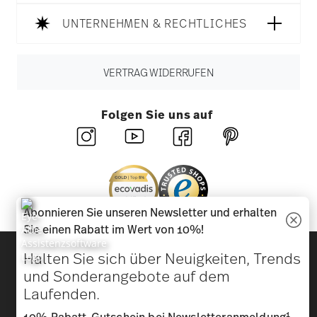
UNTERNEHMEN & RECHTLICHES
VERTRAG WIDERRUFEN
Folgen Sie uns auf
Abonnieren Sie unseren Newsletter und erhalten
Sie einen Rabatt im Wert von 10%!
Entdecken Sie unsere Marken
Halten Sie sich über Neuigkeiten, Trends
Design & Funktionalität für Ihr Zuhause
und Sonderangebote auf dem
Laufenden.
Homepage
AGB
Datenschutzhinweise
Impressum
1