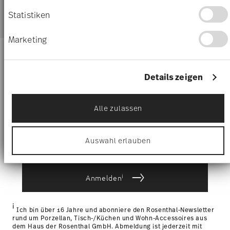
Wenn Sie es erlauben, würden wir auch gerne:
Versandkostenfrei ab 69,90 €:
Ab einem Warenkorbwert
Informationen über Ihre geografische Lage
Statistiken
Ware
von 69,90 € ist die Lieferung in alle Lieferländer
erfassen, welche bis auf einige Meter genau
(ausgenommen Lieferungen ins Vereinigte
sein können
Marketing
Geschenkbox
Königreich) kostenlos. Für Lieferungen ins Vereinigte
Ihr Gerät durch aktives Scannen nach
bestimmten Merkmalen (Fingerprinting)
Königreich liegt der Mindestbestellwert bei £135, die
identifizieren
Halten Sie sich über Neuigkeiten,
Lieferung erfolgt versandkostenfrei. Für Lieferungen in die
Erfahren Sie mehr darüber, wie Ihre persönlichen
Schweiz erfolgt die Lieferung ab einem Warenkorbwert von
Details zeigen
Trends und Sonderangebote auf
Daten verarbeitet werden, und legen Sie Ihre
69,90 CHF versandkostenfrei.
dem Laufenden.
Präferenzen im
Abschnitt Einzelheiten
fest.
Lieferkosten unter 69,90 €:
Wenn der Wert Ihres Einkaufs
weniger als 69,90 € beträgt, fallen Versandkosten an. Für
Alle zulassen
Wir verwenden Cookies, um Inhalte und Anzeigen
Deutschland betragen diese 4,90 €. Für alle anderen Länder
1
10% Rabatt-Gutschein bei Newsletteranmeldung
zu personalisieren, Funktionen für soziale Medien
können Sie die Lieferkosten
hier einsehen
.
anbieten zu können und die Zugriffe auf unsere
Tracking:
Sie erhalten per E-Mail einen Trackingcode,
Auswahl erlauben
Website zu analysieren. Außerdem geben wir
sobald Ihr Paket auf die Reise geht.
Informationen zu Ihrer Verwendung unserer Website
Lieferzeit innerhalb Deutschlands:
3-5 Werktage für
an unsere Partner für soziale Medien, Werbung und
vorrätige Artikel. Sie können die Lieferzeiten in andere
Analysen weiter. Unsere Partner führen diese
i
Anmelden
Informationen möglicherweise mit weiteren Daten
Länder
hier einsehen
.
zusammen, die Sie ihnen bereitgestellt haben oder
Retouren:
Für Retouren nutzen Sie bitte
die sie im Rahmen Ihrer Nutzung der Dienste
unseren
Retourenservice
.
i
gesammelt haben.
Ich bin über 16 Jahre und abonniere den Rosenthal-Newsletter
rund um Porzellan, Tisch-/Küchen und Wohn-Accessoires aus
dem Haus der Rosenthal GmbH. Abmeldung ist jederzeit mit