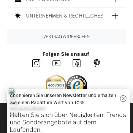
UNTERNEHMEN & RECHTLICHES
VERTRAG WIDERRUFEN
Folgen Sie uns auf
Abonnieren Sie unseren Newsletter und erhalten
Sie einen Rabatt im Wert von 10%!
Entdecken Sie unsere Marken
Halten Sie sich über Neuigkeiten, Trends
Design & Funktionalität für Ihr Zuhause
und Sonderangebote auf dem
Laufenden.
Homepage
AGB
Datenschutzhinweise
Impressum