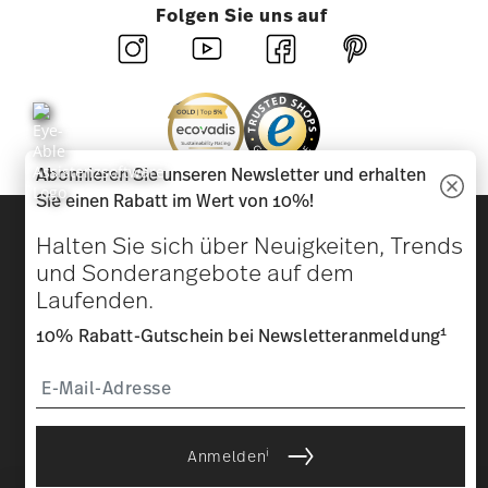
Folgen Sie uns auf
Abonnieren Sie unseren Newsletter und erhalten
Sie einen Rabatt im Wert von 10%!
Entdecken Sie unsere Marken
Halten Sie sich über Neuigkeiten, Trends
Design & Funktionalität für Ihr Zuhause
und Sonderangebote auf dem
Laufenden.
Homepage
AGB
Datenschutzhinweise
Impressum
Cookie-Einwilligung ändern
1
10% Rabatt-Gutschein bei Newsletteranmeldung
*
Alle Preise inkl. MwSt. und
zzgl. Versandkosten.
1
Sie können den Code bei Ihrem nächsten Einkauf direkt im
Bestellprozess eingeben. Eine Kombination mit anderen
Gutscheinen/ Rabattaktionen ist nicht möglich. Der Gutschein ist
nicht im Nachhinein verrechenbar. Keine Barauszahlung, Restbetrag
i
verfällt.
Anmelden
Mit einer Geschichte, die 1814
© 2025 Rosenthal GmbH. All rights reserved