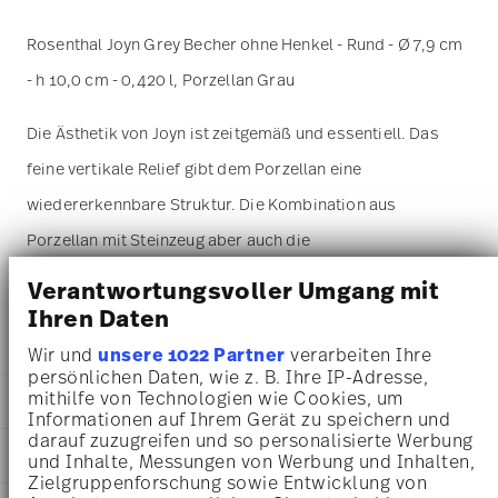
Rosenthal Joyn Grey Becher ohne Henkel - Rund - Ø 7,9 cm
- h 10,0 cm - 0,420 l, Porzellan Grau
Die Ästhetik von Joyn ist zeitgemäß und essentiell. Das
feine vertikale Relief gibt dem Porzellan eine
wiedererkennbare Struktur. Die Kombination aus
Porzellan mit Steinzeug aber auch die
Farbpalette verleiht der Kollektion einen leichten
Verantwortungsvoller Umgang mit
und zugleich aber urbanen Look.
Ihren Daten
Wir und
unsere 1022 Partner
verarbeiten Ihre
persönlichen Daten, wie z. B. Ihre IP-Adresse,
mithilfe von Technologien wie Cookies, um
DETAILS
Informationen auf Ihrem Gerät zu speichern und
darauf zuzugreifen und so personalisierte Werbung
Rosenthal
MA
ß
E
und Inhalte, Messungen von Werbung und Inhalten,
Joyn
Zielgruppenforschung sowie Entwicklung von
Grey
7,90 cm