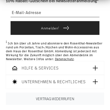
Analysen weiter. Unsere Partner führen diese
10% Rabatt-Gutschein bei Newsletteranmeldung
können Sie die Lieferkosten
hier einsehen
.
Informationen möglicherweise mit weiteren Daten
Tracking:
Sie erhalten per E-Mail einen Trackingcode,
zusammen, die Sie ihnen bereitgestellt haben oder
die sie im Rahmen Ihrer Nutzung der Dienste
sobald Ihr Paket auf die Reise geht.
gesammelt haben.
Lieferzeit innerhalb Deutschlands:
3-5 Werktage für
vorrätige Artikel. Sie können die Lieferzeiten in andere
i
Anmelden
Länder
hier einsehen
.
Retouren:
Für Retouren nutzen Sie bitte
unseren
Retourenservice
.
i
Ich bin über 16 Jahre und abonniere den Rosenthal-Newsletter
rund um Porzellan, Tisch-/Küchen und Wohn-Accessoires aus
dem Haus der Rosenthal GmbH. Abmeldung ist jederzeit mit
Wirkung für die Zukunft möglich über den Abmeldelink im
Newsletter. Weitere Infos unter:
Datenschutz
.
HILFE & SERVICES
UNTERNEHMEN & RECHTLICHES
VERTRAG WIDERRUFEN