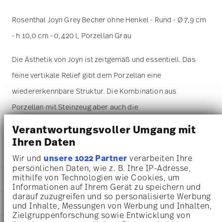
Rosenthal Joyn Grey Becher ohne Henkel - Rund - Ø 7,9 cm
- h 10,0 cm - 0,420 l, Porzellan Grau
Die Ästhetik von Joyn ist zeitgemäß und essentiell. Das
feine vertikale Relief gibt dem Porzellan eine
wiedererkennbare Struktur. Die Kombination aus
Porzellan mit Steinzeug aber auch die
Farbpalette verleiht der Kollektion einen leichten
Verantwortungsvoller Umgang mit
und zugleich aber urbanen Look.
Ihren Daten
Wir und
unsere 1022 Partner
verarbeiten Ihre
persönlichen Daten, wie z. B. Ihre IP-Adresse,
mithilfe von Technologien wie Cookies, um
DETAILS
Informationen auf Ihrem Gerät zu speichern und
darauf zuzugreifen und so personalisierte Werbung
Rosenthal
MA
ß
E
und Inhalte, Messungen von Werbung und Inhalten,
Joyn
Zielgruppenforschung sowie Entwicklung von
Grey
7,90 cm