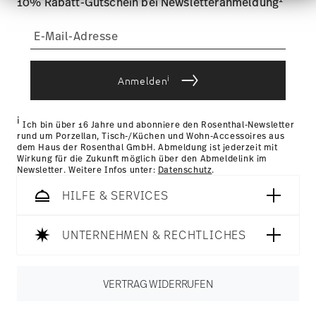
Analysen weiter. Unsere Partner führen diese
10% Rabatt-Gutschein bei Newsletteranmeldung
können Sie die Lieferkosten
hier einsehen
.
Informationen möglicherweise mit weiteren Daten
Tracking:
Sie erhalten per E-Mail einen Trackingcode,
zusammen, die Sie ihnen bereitgestellt haben oder
die sie im Rahmen Ihrer Nutzung der Dienste
sobald Ihr Paket auf die Reise geht.
gesammelt haben.
Lieferzeit innerhalb Deutschlands:
3-5 Werktage für
vorrätige Artikel. Sie können die Lieferzeiten in andere
i
Anmelden
Länder
hier einsehen
.
Retouren:
Für Retouren nutzen Sie bitte
unseren
Retourenservice
.
i
Ich bin über 16 Jahre und abonniere den Rosenthal-Newsletter
rund um Porzellan, Tisch-/Küchen und Wohn-Accessoires aus
dem Haus der Rosenthal GmbH. Abmeldung ist jederzeit mit
Wirkung für die Zukunft möglich über den Abmeldelink im
Newsletter. Weitere Infos unter:
Datenschutz
.
HILFE & SERVICES
UNTERNEHMEN & RECHTLICHES
VERTRAG WIDERRUFEN