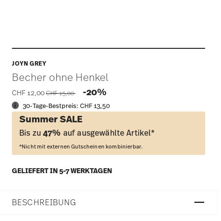
JOYN GREY
Becher ohne Henkel
Price reduced from
to
-20%
CHF 12,00
CHF 15,00
30-Tage-Bestpreis:
CHF 13,50
Summer SALE
Bis zu
47%
auf ausgewählte Artikel*
*Nicht mit externen Gutscheinen kombinierbar.
GELIEFERT IN 5-7 WERKTAGEN
BESCHREIBUNG