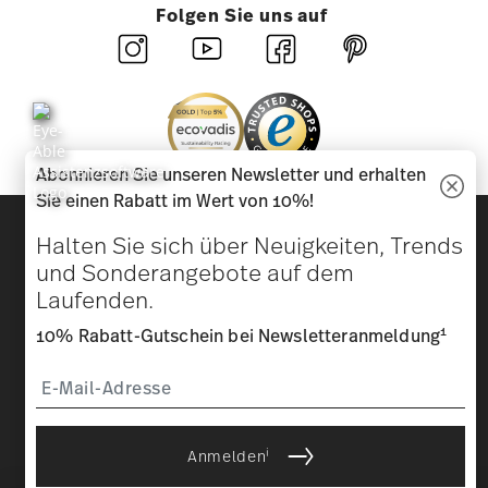
Folgen Sie uns auf
Abonnieren Sie unseren Newsletter und erhalten
Sie einen Rabatt im Wert von 10%!
Entdecken Sie unsere Marken
Halten Sie sich über Neuigkeiten, Trends
Design & Funktionalität für Ihr Zuhause
und Sonderangebote auf dem
Laufenden.
Homepage
AGB
Datenschutzhinweise
Impressum
Cookie-Einwilligung ändern
1
10% Rabatt-Gutschein bei Newsletteranmeldung
*
Alle Preise inkl. MwSt. und
zzgl. Versandkosten.
1
Sie können den Code bei Ihrem nächsten Einkauf direkt im
Bestellprozess eingeben. Eine Kombination mit anderen
Gutscheinen/ Rabattaktionen ist nicht möglich. Der Gutschein ist
nicht im Nachhinein verrechenbar. Keine Barauszahlung, Restbetrag
i
verfällt.
Anmelden
Mit einer Geschichte, die 1814
© 2025 Rosenthal GmbH. All rights reserved