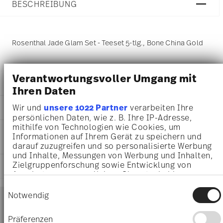
BESCHREIBUNG
Rosenthal Jade Glam Set - Teeset 5-tlg., Bone China Gold
Verantwortungsvoller Umgang mit
DETAILS
Ihren Daten
Rosenthal
Wir und
unsere 1022 Partner
verarbeiten Ihre
MA
ß
E
Jade Bone China
persönlichen Daten, wie z. B. Ihre IP-Adresse,
Glam
34,70 cm
mithilfe von Technologien wie Cookies, um
PFLEGE- UND
Bone China
23,70 cm
Informationen auf Ihrem Gerät zu speichern und
SICHERHEITSINFORMATIONEN
Glam
darauf zuzugreifen und so personalisierte Werbung
11,30 cm
61040-330039-28511
und Inhalte, Messungen von Werbung und Inhalten,
1,08 kg
4012438592244
Zielgruppenforschung sowie Entwicklung von
LIEFERUNG UND RÜCKSENDUNG
34,70 cm
Angeboten zu ermöglichen. Sie entscheiden
DE
23,70 cm
darüber, wer Ihre Daten für welche Zwecke nutzt.
2026
Einwilligungsauswahl
11,30 cm
Services
Sie können Ihre Einwilligung jederzeit über die
5
Notwendig
Footer
1,08 kg
Cookie-Erklärung oder durch Klicken auf das
2
1,80 kg
Privacy Trigger Symbol ändern oder widerrufen
2x Tee-Untertasse, 2x Tee-
Präferenzen
9,2930 dm³
Spülmaschinenfest
Mikrowellengeeignet