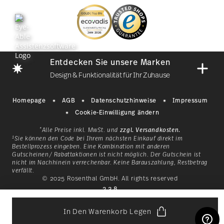
Abonnieren Sie unseren Newsletter und erhalten
Sie einen Rabatt im Wert von 10%!
Entdecken Sie unsere Marken
Halten Sie sich über Neuigkeiten, Trends
Design & Funktionalität für Ihr Zuhause
und Sonderangebote auf dem
Laufenden.
Homepage
AGB
Datenschutzhinweise
Impressum
Cookie-Einwilligung ändern
1
10% Rabatt-Gutschein bei Newsletteranmeldung
*
Alle Preise inkl. MwSt. und
zzgl. Versandkosten.
1
Sie können den Code bei Ihrem nächsten Einkauf direkt im
Bestellprozess eingeben. Eine Kombination mit anderen
Gutscheinen/ Rabattaktionen ist nicht möglich. Der Gutschein ist
nicht im Nachhinein verrechenbar. Keine Barauszahlung, Restbetrag
i
Anmelden
verfällt.
Mit einer Geschichte, die 1814
© 2025 Rosenthal GmbH. All rights reserved
i
as
in Bayern begann, ist
2.3.8
Ich bin über 16 Jahre und abonniere den Rosenthal-Newsletter
rund um Porzellan, Tisch-/Küchen und Wohn-Accessoires aus
lb
Hutschenreuther eine
dem Haus der Rosenthal GmbH. Abmeldung ist jederzeit mit
klassische Marke für ein
g
In Den Warenkorb Legen
Mehr lesen
Wirkung für die Zukunft möglich über den Abmeldelink im
en
Lebensgefühl, das dazu einlädt,
si
Newsletter. Weitere Infos unter:
Datenschutz
.