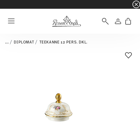
☀️ Summer SALE auf ausgewählte Artikel und 
Anmelde
Menu
...
DIPLOMAT
TEEKANNE 12 PERS. DKL.
Add T