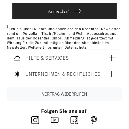
Lieferzeit innerhalb Deutschlands:
3-5 Werktage für
die sie im Rahmen Ihrer Nutzung der Dienste
vorrätige Artikel. Sie können die Lieferzeiten in andere
i
gesammelt haben.
Anmelden
Länder
hier einsehen
.
Retouren:
Für Retouren nutzen Sie bitte
unseren
Retourenservice
.
i
Ich bin über 16 Jahre und abonniere den Rosenthal-Newsletter
rund um Porzellan, Tisch-/Küchen und Wohn-Accessoires aus
dem Haus der Rosenthal GmbH. Abmeldung ist jederzeit mit
Wirkung für die Zukunft möglich über den Abmeldelink im
Newsletter. Weitere Infos unter:
Datenschutz
.
HILFE & SERVICES
UNTERNEHMEN & RECHTLICHES
VERTRAG WIDERRUFEN
Folgen Sie uns auf