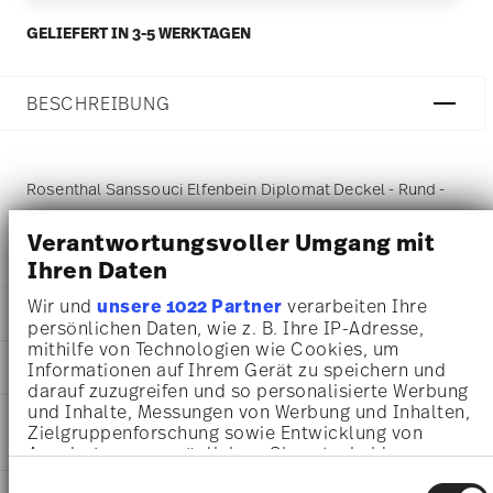
GELIEFERT IN 3-5 WERKTAGEN
BESCHREIBUNG
Rosenthal Sanssouci Elfenbein Diplomat Deckel - Rund -
Ø 8,8 cm - h 8,2 cm, Porzellan
Verantwortungsvoller Umgang mit
Ihren Daten
Wir und
unsere 1022 Partner
verarbeiten Ihre
DETAILS
persönlichen Daten, wie z. B. Ihre IP-Adresse,
mithilfe von Technologien wie Cookies, um
Rosenthal
MA
ß
E
Informationen auf Ihrem Gerät zu speichern und
Sanssouci Elfenbein
darauf zuzugreifen und so personalisierte Werbung
Diplomat
8,80 cm
und Inhalte, Messungen von Werbung und Inhalten,
PFLEGE- UND
Porzellan
8,80 cm
Zielgruppenforschung sowie Entwicklung von
SICHERHEITSINFORMATIONEN
Diplomat
8,80 cm
Angeboten zu ermöglichen. Sie entscheiden
20480-308550-14242
darüber, wer Ihre Daten für welche Zwecke nutzt.
8,20 cm
Einwilligungsauswahl
4012438173993