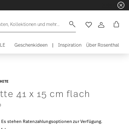
en, Kollektionen und mehr...
Wishlist
Anmelden
ALE
Geschenkideen
|
Inspiration
Über Rosenthal
HITE
tte 41 x 15 cm flach
0
Es stehen Ratenzahlungsoptionen zur Verfügung.