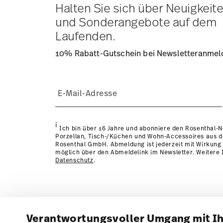
Lieferzeit innerhalb Deutschlands:
3-5 Werktage für vorr
Halten Sie sich über Neuigkeit
andere Länder
hier einsehen
.
und Sonderangebote auf dem
Retouren:
Für Retouren nutzen Sie bitte unseren
Retour
Laufenden.
10% Rabatt-Gutschein bei Newsletteranme
i
Ich bin über 16 Jahre und abonniere den Rosenthal-
Porzellan, Tisch-/Küchen und Wohn-Accessoires aus 
Rosenthal GmbH. Abmeldung ist jederzeit mit Wirkung 
möglich über den Abmeldelink im Newsletter. Weitere I
Datenschutz
.
Verantwortungsvoller Umgang mit I