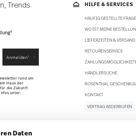
ätige Artikel. Sie können die Lieferzeiten in
en, Trends
HILFE & SERVICES
enservice
.
HÄUFIG GESTELLTE FRAG
WO IST MEINE BESTELLU
1
ldung
LIEFERZEITEN & VERSAND
RETOURENSERVICE
i
Anmelden
ZAHLUNGSMÖGLICHKEIT
HÄNDLERSUCHE
Newsletter rund um
dem Haus der
ROSENTHAL GESCHENKG
für die Zukunft
nfos unter:
KONTAKT
VERTRAG WIDERRUFEN
hren Daten
Folgen Sie uns