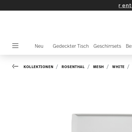
te Artikel und Kollektionen
-
Mehr entdecke
Neu
Gedeckter Tisch
Geschirrsets
Be
Menu
Go back
KOLLEKTIONEN
ROSENTHAL
MESH
WHITE