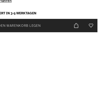
rfahren
ERT IN 3-5 WERKTAGEN
DEN WARENKORB LEGEN
Add To Wis