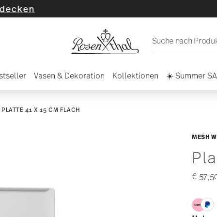
n
Suche nach Produkt
stseller
Vasen & Dekoration
Kollektionen
☀️ Summer S
PLATTE 41 X 15 CM FLACH
MESH W
Pla
€ 57,5