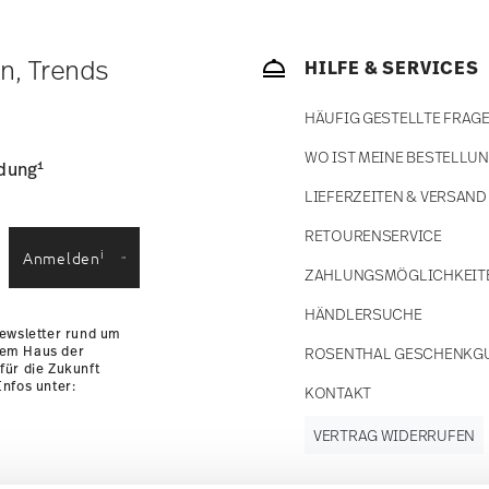
bald Ihr Paket auf die Reise geht.
ätige Artikel. Sie können die Lieferzeiten in
en, Trends
HILFE & SERVICES
enservice
.
HÄUFIG GESTELLTE FRAG
WO IST MEINE BESTELLU
1
ldung
LIEFERZEITEN & VERSAND
RETOURENSERVICE
i
Anmelden
ZAHLUNGSMÖGLICHKEIT
HÄNDLERSUCHE
Newsletter rund um
dem Haus der
ROSENTHAL GESCHENKG
für die Zukunft
nfos unter:
KONTAKT
VERTRAG WIDERRUFEN