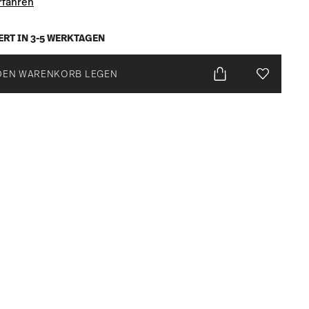
rfahren
ERT IN 3-5 WERKTAGEN
DEN WARENKORB LEGEN
Add To Wis