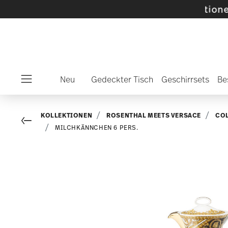
ählte SALE-Artikel und Kollektionen -
Mehr e
Neu
Gedeckter Tisch
Geschirrsets
Be
Menu
KOLLEKTIONEN
ROSENTHAL MEETS VERSACE
CO
Go back
MILCHKÄNNCHEN 6 PERS.