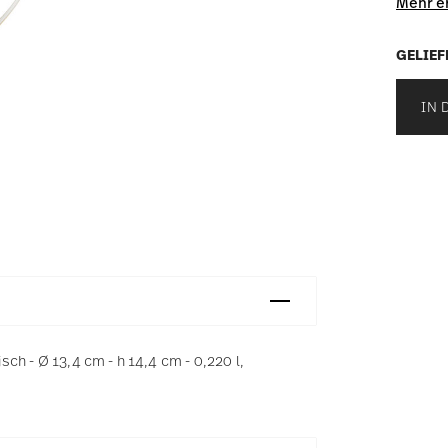
Mehr e
GELIEF
IN 
ch - Ø 13,4 cm - h 14,4 cm - 0,220 l,