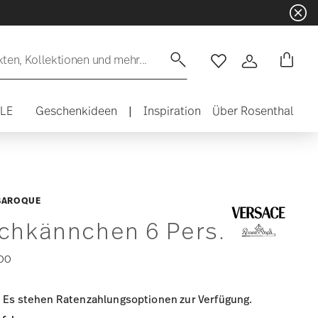
en, Kollektionen und mehr...
Wishlist
Anmelden
ALE
Geschenkideen
|
Inspiration
Über Rosenthal
 BAROQUE
lchkännchen 6 Pers.
00
Es stehen Ratenzahlungsoptionen zur Verfügung.