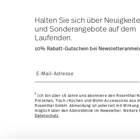
Lieferkosten
hier einsehen
.
Tracking:
Sie erhalten per E-Mail einen Trackingcode, so
Lieferzeit innerhalb Deutschlands:
3-5 Werktage für vorr
Halten Sie sich über Neuigkeit
andere Länder
hier einsehen
.
und Sonderangebote auf dem
Retouren:
Für Retouren nutzen Sie bitte unseren
Retour
Laufenden.
10% Rabatt-Gutschein bei Newsletteranme
i
Ich bin über 16 Jahre und abonniere den Rosenthal-
Porzellan, Tisch-/Küchen und Wohn-Accessoires aus 
Rosenthal GmbH. Abmeldung ist jederzeit mit Wirkung 
möglich über den Abmeldelink im Newsletter. Weitere I
Datenschutz
.