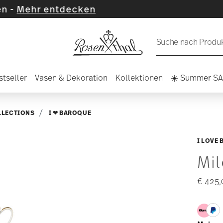
ntdecken
Suche nach Produkt
stseller
Vasen & Dekoration
Kollektionen
☀️ Summer S
LLECTIONS
I ❤ BAROQUE
I LOVE
Mi
€ 425,