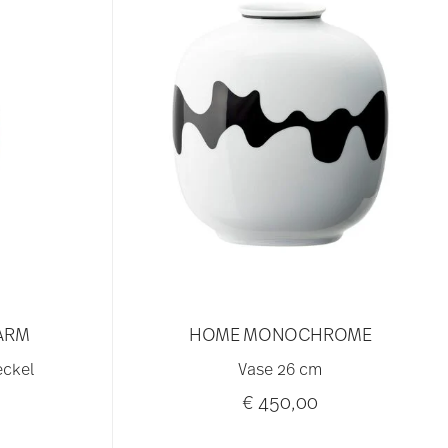
ARM
HOME MONOCHROME
eckel
Vase 26 cm
€ 450,00