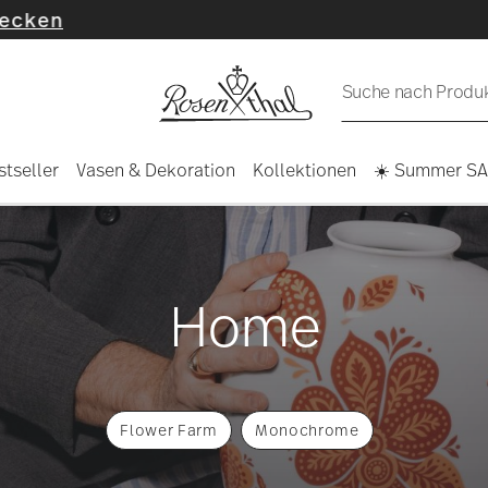
Suche nach Produkt
stseller
Vasen & Dekoration
Kollektionen
☀️ Summer S
Home
Flower Farm
Monochrome