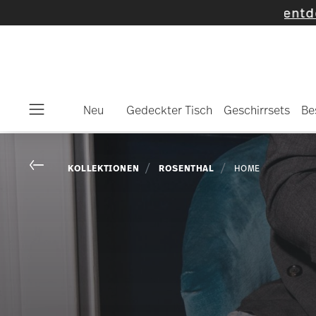
Neu
Gedeckter Tisch
Geschirrsets
Be
Menu
Go back
KOLLEKTIONEN
ROSENTHAL
HOME