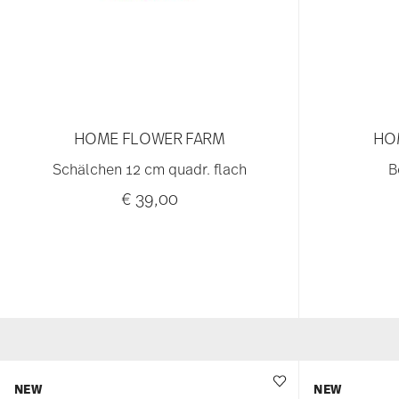
HOME FLOWER FARM
HO
Schälchen 12 cm quadr. flach
B
€ 39,00
NEW
NEW