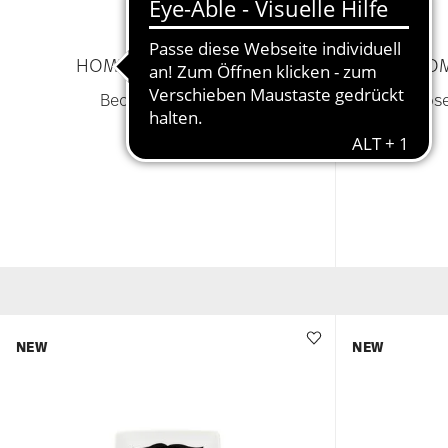
HOME MONOCHROME
HO
Becher mit Henkel
Dose
€ 59,00
NEW
NEW