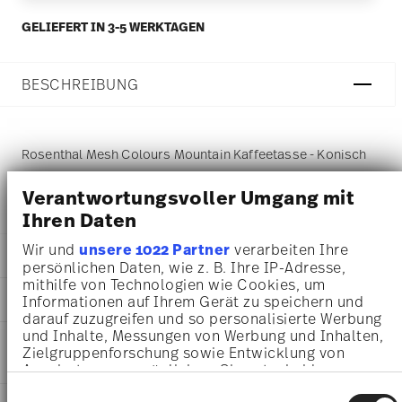
GELIEFERT IN 3-5 WERKTAGEN
BESCHREIBUNG
Rosenthal Mesh Colours Mountain Kaffeetasse - Konisch
- Ø 7,4 cm - h 7,5 cm - 0,180 l, Porzellan Mountain
Verantwortungsvoller Umgang mit
Ihren Daten
Wir und
unsere 1022 Partner
verarbeiten Ihre
DETAILS
persönlichen Daten, wie z. B. Ihre IP-Adresse,
mithilfe von Technologien wie Cookies, um
Rosenthal
MA
ß
E
Informationen auf Ihrem Gerät zu speichern und
Mesh
darauf zuzugreifen und so personalisierte Werbung
Colours Mountain
7,40 cm
und Inhalte, Messungen von Werbung und Inhalten,
PFLEGE- UND
Porzellan
10,30 cm
Zielgruppenforschung sowie Entwicklung von
SICHERHEITSINFORMATIONEN
Color Mountain
8,00 cm
Angeboten zu ermöglichen. Sie entscheiden
11770-405161-14742
darüber, wer Ihre Daten für welche Zwecke nutzt.
7,50 cm
Einwilligungsauswahl
4012438550084