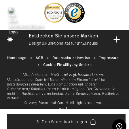
Abonnieren Sie unseren Newsletter und erhalten
Sie einen Rabatt im Wert von 10%!
Entdecken Sie unsere Marken
Halten Sie sich über Neuigkeiten, Trends
Design & Funktionalität für Ihr Zuhause
und Sonderangebote auf dem
Laufenden.
Homepage
AGB
Datenschutzhinweise
Impressum
Cookie-Einwilligung ändern
1
10% Rabatt-Gutschein bei Newsletteranmeldung
*
Alle Preise inkl. MwSt. und
zzgl. Versandkosten.
1
Sie können den Code bei Ihrem nächsten Einkauf direkt im
Bestellprozess eingeben. Eine Kombination mit anderen
Gutscheinen/ Rabattaktionen ist nicht möglich. Der Gutschein ist
nicht im Nachhinein verrechenbar. Keine Barauszahlung, Restbetrag
i
Anmelden
verfällt.
Mit einer Geschichte, die 1814
© 2025 Rosenthal GmbH. All rights reserved
i
as
in Bayern begann, ist
2.3.8
Ich bin über 16 Jahre und abonniere den Rosenthal-Newsletter
rund um Porzellan, Tisch-/Küchen und Wohn-Accessoires aus
lb
Hutschenreuther eine
dem Haus der Rosenthal GmbH. Abmeldung ist jederzeit mit
klassische Marke für ein
g
In Den Warenkorb Legen
Mehr lesen
Wirkung für die Zukunft möglich über den Abmeldelink im
en
Lebensgefühl, das dazu einlädt,
si
Newsletter. Weitere Infos unter:
Datenschutz
.