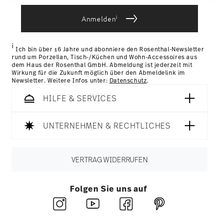
Lieferzeit innerhalb Deutschlands:
3-5 Werktage für
die sie im Rahmen Ihrer Nutzung der Dienste
vorrätige Artikel. Sie können die Lieferzeiten in andere
i
gesammelt haben.
Anmelden
Länder
hier einsehen
.
Retouren:
Für Retouren nutzen Sie bitte
unseren
Retourenservice
.
i
Ich bin über 16 Jahre und abonniere den Rosenthal-Newsletter
rund um Porzellan, Tisch-/Küchen und Wohn-Accessoires aus
dem Haus der Rosenthal GmbH. Abmeldung ist jederzeit mit
Wirkung für die Zukunft möglich über den Abmeldelink im
Newsletter. Weitere Infos unter:
Datenschutz
.
HILFE & SERVICES
UNTERNEHMEN & RECHTLICHES
VERTRAG WIDERRUFEN
Folgen Sie uns auf