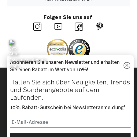
Folgen Sie uns auf
Abonnieren Sie unseren Newsletter und erhalten
Sie einen Rabatt im Wert von 10%!
Entdecken Sie unsere Marken
Halten Sie sich über Neuigkeiten, Trends
Design & Funktionalität für Ihr Zuhause
und Sonderangebote auf dem
Laufenden.
Homepage
AGB
Datenschutzhinweise
Impressum
Cookie-Einwilligung ändern
1
10% Rabatt-Gutschein bei Newsletteranmeldung
*
Alle Preise inkl. MwSt. und
zzgl. Versandkosten.
1
Sie können den Code bei Ihrem nächsten Einkauf direkt im
Bestellprozess eingeben. Eine Kombination mit anderen
Gutscheinen/ Rabattaktionen ist nicht möglich. Der Gutschein ist
nicht im Nachhinein verrechenbar. Keine Barauszahlung, Restbetrag