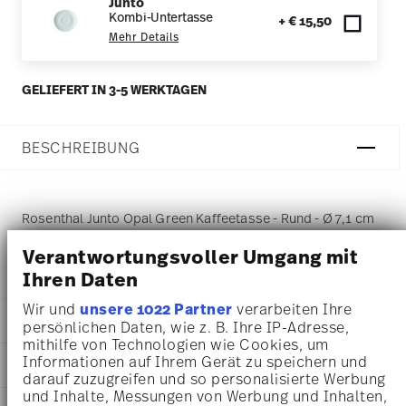
Junto
Kombi-Untertasse
+ € 15,50
Mehr Details
GELIEFERT IN 3-5 WERKTAGEN
BESCHREIBUNG
Rosenthal Junto Opal Green Kaffeetasse - Rund - Ø 7,1 cm
- h 7,5 cm - 0,230 l, Porzellan Opal Green
Verantwortungsvoller Umgang mit
Ihren Daten
Wir und
unsere 1022 Partner
verarbeiten Ihre
DETAILS
persönlichen Daten, wie z. B. Ihre IP-Adresse,
mithilfe von Technologien wie Cookies, um
Rosenthal
Informationen auf Ihrem Gerät zu speichern und
MA
ß
E
Junto
darauf zuzugreifen und so personalisierte Werbung
Opal Green
und Inhalte, Messungen von Werbung und Inhalten,
7,10 cm