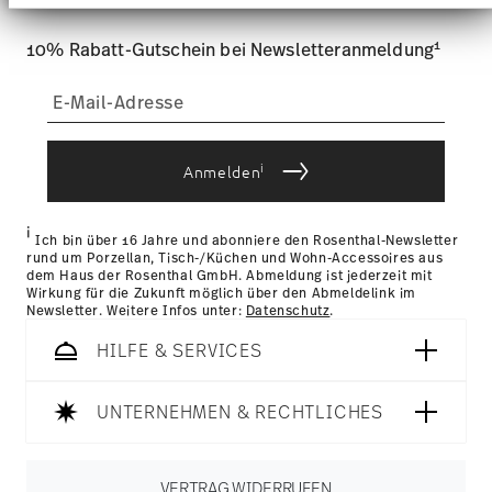
an unsere Partner für soziale Medien, Werbung und
weniger als 69,90 € beträgt, fallen Versandkosten an. Für
Analysen weiter. Unsere Partner führen diese
Deutschland betragen diese 4,90 €. Für alle anderen Länder
1
Informationen möglicherweise mit weiteren Daten
10% Rabatt-Gutschein bei Newsletteranmeldung
können Sie die Lieferkosten
hier einsehen
.
zusammen, die Sie ihnen bereitgestellt haben oder
Tracking:
Sie erhalten per E-Mail einen Trackingcode,
die sie im Rahmen Ihrer Nutzung der Dienste
gesammelt haben.
sobald Ihr Paket auf die Reise geht.
Lieferzeit innerhalb Deutschlands:
3-5 Werktage für
vorrätige Artikel. Sie können die Lieferzeiten in andere
i
Anmelden
Länder
hier einsehen
.
Retouren:
Für Retouren nutzen Sie bitte
unseren
Retourenservice
.
i
Ich bin über 16 Jahre und abonniere den Rosenthal-Newsletter
rund um Porzellan, Tisch-/Küchen und Wohn-Accessoires aus
dem Haus der Rosenthal GmbH. Abmeldung ist jederzeit mit
Wirkung für die Zukunft möglich über den Abmeldelink im
Newsletter. Weitere Infos unter:
Datenschutz
.
HILFE & SERVICES
UNTERNEHMEN & RECHTLICHES
VERTRAG WIDERRUFEN