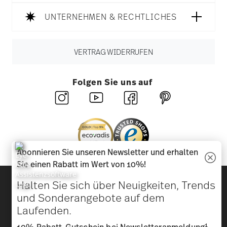
UNTERNEHMEN & RECHTLICHES
VERTRAG WIDERRUFEN
Folgen Sie uns auf
Abonnieren Sie unseren Newsletter und erhalten
Sie einen Rabatt im Wert von 10%!
Entdecken Sie unsere Marken
Halten Sie sich über Neuigkeiten, Trends
Design & Funktionalität für Ihr Zuhause
und Sonderangebote auf dem
Laufenden.
Homepage
AGB
Datenschutzhinweise
Impressum
1