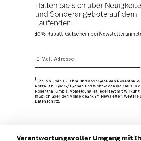
Lieferzeit innerhalb Deutschlands:
3-5 Werktage für vorr
Halten Sie sich über Neuigkeit
andere Länder
hier einsehen
.
und Sonderangebote auf dem
Retouren:
Für Retouren nutzen Sie bitte unseren
Retour
Laufenden.
10% Rabatt-Gutschein bei Newsletteranme
i
Ich bin über 16 Jahre und abonniere den Rosenthal-
Porzellan, Tisch-/Küchen und Wohn-Accessoires aus 
Rosenthal GmbH. Abmeldung ist jederzeit mit Wirkung 
möglich über den Abmeldelink im Newsletter. Weitere I
Datenschutz
.
Verantwortungsvoller Umgang mit I