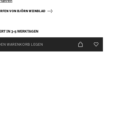
rfahren
RFEN VON BJÖRN WIINBLAD
ERT IN 3-5 WERKTAGEN
DEN WARENKORB LEGEN
Add To Wis