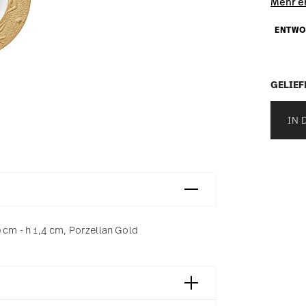
Mehr e
ENTWO
GELIEF
IN 
 cm - h 1,4 cm, Porzellan Gold