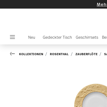
wählte Artikel und Kollektionen
-
Mehr entde
Neu
Gedeckter Tisch
Geschirrsets
Be
Menu
Go back
KOLLEKTIONEN
ROSENTHAL
ZAUBERFLÖTE
S