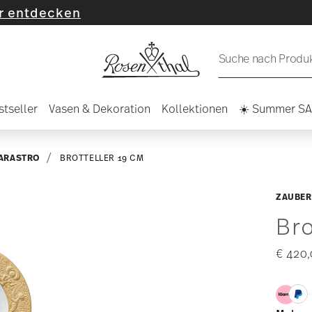
cken
Suche nach Produkt
stseller
Vasen & Dekoration
Kollektionen
☀️ Summer S
ARASTRO
BROTTELLER 19 CM
ZAUBER
Bro
€ 420,