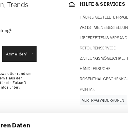
ätige Artikel. Sie können die Lieferzeiten in
en, Trends
HILFE & SERVICES
enservice
.
HÄUFIG GESTELLTE FRAG
WO IST MEINE BESTELLU
1
ldung
LIEFERZEITEN & VERSAND
RETOURENSERVICE
i
Anmelden
ZAHLUNGSMÖGLICHKEIT
HÄNDLERSUCHE
Newsletter rund um
dem Haus der
ROSENTHAL GESCHENKG
für die Zukunft
nfos unter:
KONTAKT
VERTRAG WIDERRUFEN
hren Daten
Folgen Sie uns