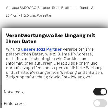
Versace BAROCCO Barocco Rose Brotteller - Rund - Ø
16,9 cm - h 2,0 cm, Porzellan
Verantwortungsvoller Umgang mit
DETAILS
Ihren Daten
Versace
MA
ß
E
Barocco
Wir und
unsere 1022 Partner
verarbeiten Ihre
Barocco Rose
persönlichen Daten, wie z. B. Ihre IP-Adresse,
16,90 cm
PFLEGE- UND
mithilfe von Technologien wie Cookies, um
Porzellan
16,90 cm
Informationen auf Ihrem Gerät zu speichern und
SICHERHEITSINFORMATIONEN
Rose
16,90 cm
darauf zuzugreifen und so personalisierte Werbung
19335-403768-10217
2,00 cm
und Inhalte, Messungen von Werbung und Inhalten,
4012437397017
LIEFERUNG UND RÜCKSENDUNG
215 gr
Zielgruppenforschung sowie Entwicklung von
DE
19,00 cm
Angeboten zu ermöglichen. Sie entscheiden
2024
19,00 cm
darüber, wer Ihre Daten für welche Zwecke nutzt.
Services
Einwilligungsauswahl
Rund
Footer
Sie können Ihre Einwilligung jederzeit über die
2,20 cm
Notwendig
Assiette Coup
Cookie-Erklärung oder durch Klicken auf das
104 gr
Privacy Trigger Symbol ändern oder widerrufen
319 gr
Für Spülmaschine geeignet
Lebensmittelkontakt sicher
Lieferzeiten & Versand
Präferenzen
rvice
Direkt vom Hersteller
Versand
0,7940 dm³