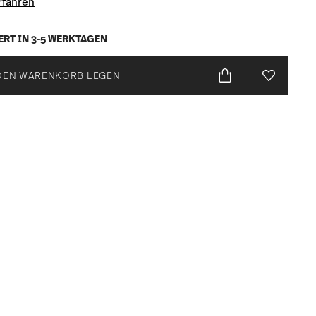
rfahren
ERT IN 3-5 WERKTAGEN
DEN WARENKORB LEGEN
Add To Wis