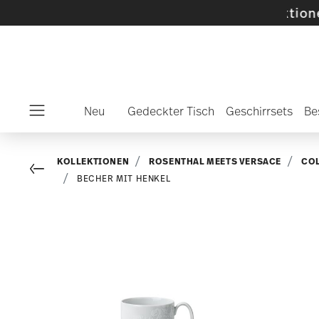
lte SALE-Artikel und Kollektionen -
Mehr ent
Neu
Gedeckter Tisch
Geschirrsets
Be
Menu
KOLLEKTIONEN
ROSENTHAL MEETS VERSACE
CO
Go back
BECHER MIT HENKEL