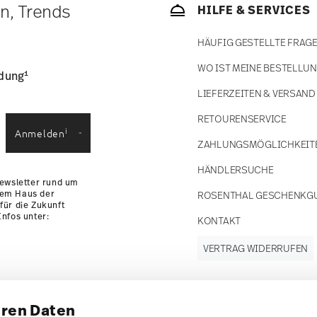
ätige Artikel. Sie können die Lieferzeiten in
en, Trends
HILFE & SERVICES
enservice
.
HÄUFIG GESTELLTE FRAG
WO IST MEINE BESTELLU
1
ldung
LIEFERZEITEN & VERSAND
RETOURENSERVICE
i
Anmelden
ZAHLUNGSMÖGLICHKEIT
HÄNDLERSUCHE
Newsletter rund um
dem Haus der
ROSENTHAL GESCHENKG
für die Zukunft
nfos unter:
KONTAKT
VERTRAG WIDERRUFEN
hren Daten
Folgen Sie uns