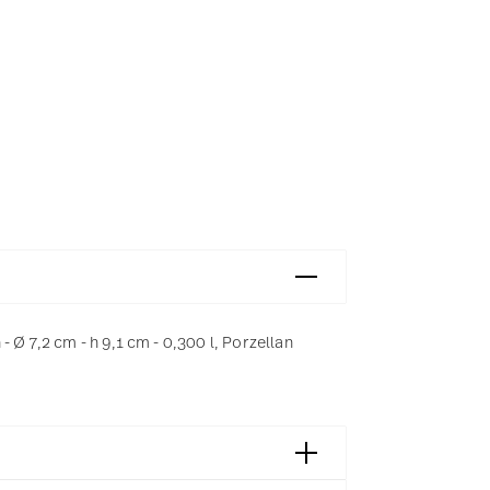
 Ø 7,2 cm - h 9,1 cm - 0,300 l, Porzellan