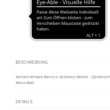
BESCHREIBUNG
Versace Versace Barocco '92 Bianco Becher - Zylindrisch -
Weiss Matt
DETAILS