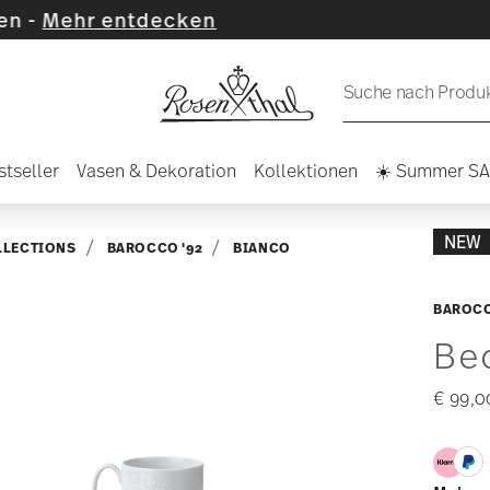
decken
Suche nach Produkt
stseller
Vasen & Dekoration
Kollektionen
☀️ Summer S
NEW
LLECTIONS
BAROCCO '92
BIANCO
BAROCC
Be
€ 99,0