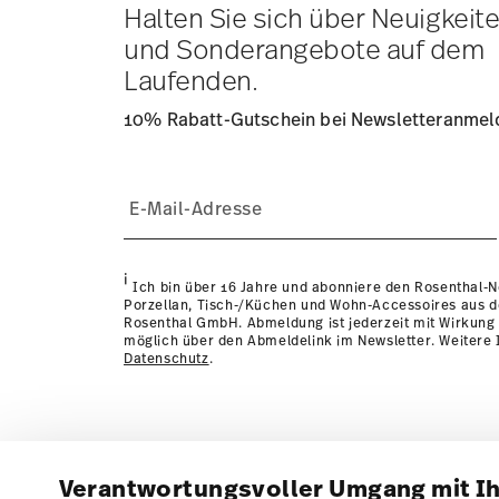
Lieferzeit innerhalb Deutschlands:
3-5 Werktage für vorr
Halten Sie sich über Neuigkeit
andere Länder
hier einsehen
.
und Sonderangebote auf dem
Retouren:
Für Retouren nutzen Sie bitte unseren
Retour
Laufenden.
10% Rabatt-Gutschein bei Newsletteranme
i
Ich bin über 16 Jahre und abonniere den Rosenthal-
Porzellan, Tisch-/Küchen und Wohn-Accessoires aus 
Rosenthal GmbH. Abmeldung ist jederzeit mit Wirkung 
möglich über den Abmeldelink im Newsletter. Weitere I
Datenschutz
.
Verantwortungsvoller Umgang mit I