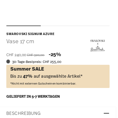
SWAROVSKI SIGNUM AZURE
Vase 17 cm
Price reduced from
to
-25%
CHF 240,00
CHF 320,00
30-Tage-Bestpreis:
CHF 255,00
Summer SALE
Bis zu
47%
auf ausgewählte Artikel*
*Nicht mit externen Gutscheinen kombinierbar.
GELIEFERT IN 5-7 WERKTAGEN
BESCHREIBUNG