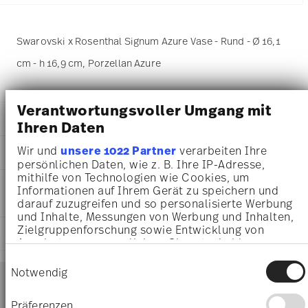
Swarovski x Rosenthal Signum Azure Vase - Rund - Ø 16,1
cm - h 16,9 cm, Porzellan Azure
Verantwortungsvoller Umgang mit
DETAILS
Ihren Daten
Swarovski x Rosenthal
Wir und
unsere 1022 Partner
verarbeiten Ihre
MA
ß
E
Swarovski SIGNUM
persönlichen Daten, wie z. B. Ihre IP-Adresse,
Azure
mithilfe von Technologien wie Cookies, um
16,10 cm
PFLEGE- UND
Porzellan
Informationen auf Ihrem Gerät zu speichern und
16,10 cm
SICHERHEITSINFORMATIONEN
Azure
darauf zuzugreifen und so personalisierte Werbung
13,80 cm
10570-426351-26017
und Inhalte, Messungen von Werbung und Inhalten,
16,90 cm
Zielgruppenforschung sowie Entwicklung von
9009656999950
LIEFERUNG UND RÜCKSENDUNG
884 gr
Angeboten zu ermöglichen. Sie entscheiden
DE
22,00 cm
darüber, wer Ihre Daten für welche Zwecke nutzt.
2024
Einwilligungsauswahl
26,50 cm
Services
Sie können Ihre Einwilligung jederzeit über die
Notwendig
Rund
Footer
18,20 cm
Cookie-Erklärung oder durch Klicken auf das
734 gr
Privacy Trigger Symbol ändern oder widerrufen
Präferenzen
1,62 kg