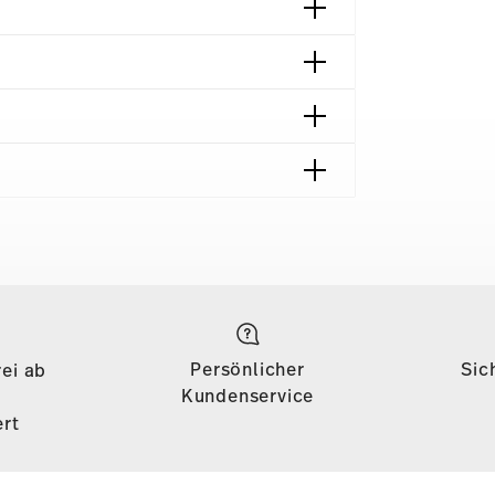
 München | Germany
018
ng | Frankfurt am Main | Germany
Lieferzeiten & Versand
018
on 69,90 € ist die Lieferung in alle
azin | Wien | Austria
önigreich) kostenlos. Für Lieferungen ins
Persönlicher
Sic
ei ab
135, die Lieferung erfolgt versandkostenfrei. Für
Kundenservice
inem Warenkorbwert von 69,90 CHF
rt
s weniger als 69,90 € beträgt, fallen
 €. Für alle anderen Länder können Sie die