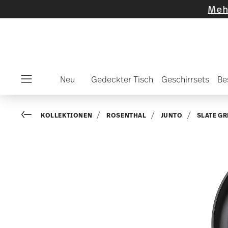
hlte Artikel und Kollektionen
-
Mehr entdeck
Neu
Gedeckter Tisch
Geschirrsets
Be
Menu
Go back
KOLLEKTIONEN
ROSENTHAL
JUNTO
SLATE GR