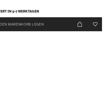
ERT IN 5-7 WERKTAGEN
 DEN WARENKORB LEGEN
Add To Wis