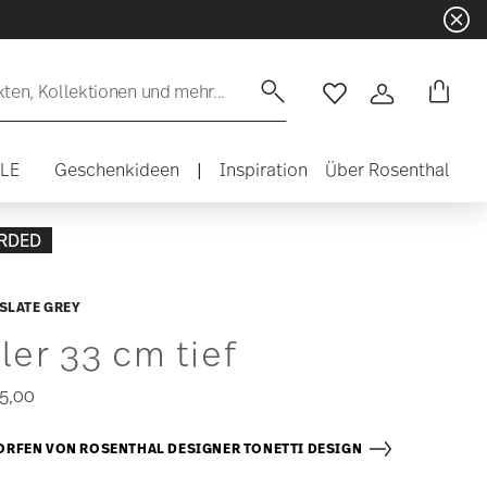
en, Kollektionen und mehr...
Wishlist
Anmelden
ALE
Geschenkideen
|
Inspiration
Über Rosenthal
RDED
SLATE GREY
ler 33 cm tief
5,00
RFEN VON ROSENTHAL DESIGNER TONETTI DESIGN