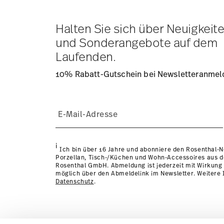
Lieferkosten
hier einsehen
.
Tracking:
Sie erhalten per E-Mail einen Trackingcode, so
Lieferzeit innerhalb Deutschlands:
3-5 Werktage für vorr
Halten Sie sich über Neuigkeit
andere Länder
hier einsehen
.
und Sonderangebote auf dem
Retouren:
Für Retouren nutzen Sie bitte unseren
Retour
Laufenden.
10% Rabatt-Gutschein bei Newsletteranme
Spülmaschinenfest
Mikrowellengeei
i
Ich bin über 16 Jahre und abonniere den Rosenthal-
Porzellan, Tisch-/Küchen und Wohn-Accessoires aus 
Rosenthal GmbH. Abmeldung ist jederzeit mit Wirkung 
möglich über den Abmeldelink im Newsletter. Weitere I
Datenschutz
.