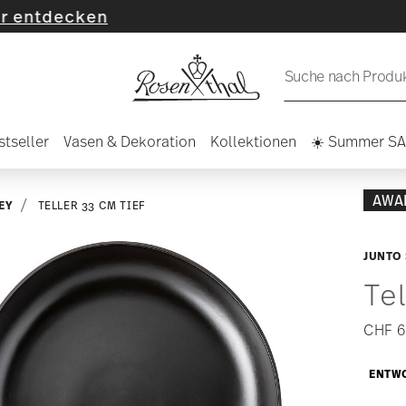
en
Suche nach Produkt
stseller
Vasen & Dekoration
Kollektionen
☀️ Summer S
AWA
EY
TELLER 33 CM TIEF
JUNTO 
Tel
CHF 6
ENTWO