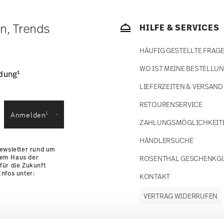
bald Ihr Paket auf die Reise geht.
ätige Artikel. Sie können die Lieferzeiten in
en, Trends
HILFE & SERVICES
enservice
.
HÄUFIG GESTELLTE FRAG
WO IST MEINE BESTELLU
1
ldung
gnet
Lebensmittelkontakt sicher
LIEFERZEITEN & VERSAND
RETOURENSERVICE
i
Anmelden
ZAHLUNGSMÖGLICHKEIT
HÄNDLERSUCHE
Newsletter rund um
dem Haus der
ROSENTHAL GESCHENKG
für die Zukunft
nfos unter:
KONTAKT
VERTRAG WIDERRUFEN