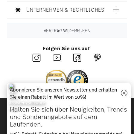
UNTERNEHMEN & RECHTLICHES
VERTRAG WIDERRUFEN
Folgen Sie uns auf
Abonnieren Sie unseren Newsletter und erhalten
Sie einen Rabatt im Wert von 10%!
Entdecken Sie unsere Marken
Halten Sie sich über Neuigkeiten, Trends
Design & Funktionalität für Ihr Zuhause
und Sonderangebote auf dem
Laufenden.
Homepage
AGB
Datenschutzhinweise
Impressum
1